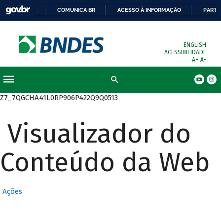
COMUNICA BR
ACESSO À INFORMAÇÃO
PARTI
ENGLISH
ACESSIBILIDADE
A+
A-
Busca
Z7_7QGCHA41L0RP906P422Q9Q0513
Visualizador do
Conteúdo da Web
Ações