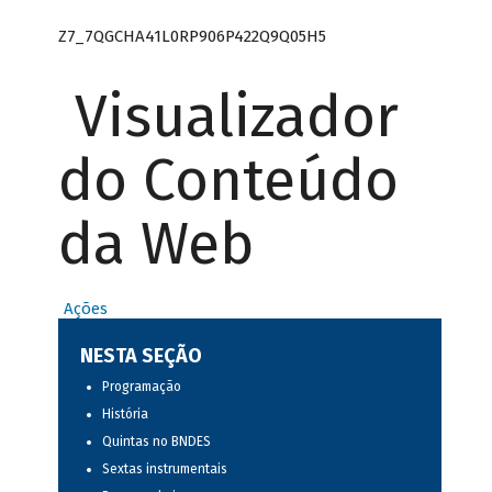
Z7_7QGCHA41L0RP906P422Q9Q05H5
Visualizador
do Conteúdo
da Web
Ações
NESTA SEÇÃO
Programação
História
Quintas no BNDES
Sextas instrumentais