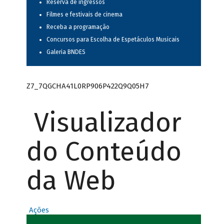
Reserva de ingressos
Filmes e festivais de cinema
Receba a programação
Concursos para Escolha de Espetáculos Musicais
Galeria BNDES
Z7_7QGCHA41L0RP906P422Q9Q05H7
Visualizador
do Conteúdo
da Web
Ações