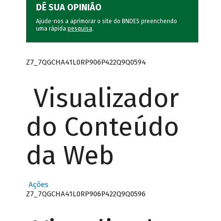
DÊ SUA OPINIÃO
Ajude-nos a aprimorar o site do BNDES preenchendo
uma rápida
pesquisa
.
Z7_7QGCHA41L0RP906P422Q9Q0594
Visualizador
do Conteúdo
da Web
Ações
Z7_7QGCHA41L0RP906P422Q9Q0596