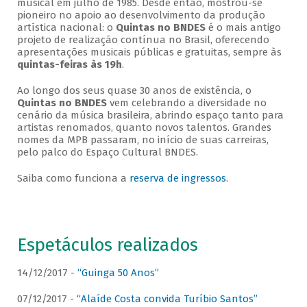
musical em julho de 1985. Desde então, mostrou-se
pioneiro no apoio ao desenvolvimento da produção
artística nacional: o
Quintas no BNDES
é o mais antigo
projeto de realização contínua no Brasil, oferecendo
apresentações musicais públicas e gratuitas, sempre às
quintas-feiras às 19h
.
Ao longo dos seus quase 30 anos de existência, o
Quintas no BNDES
vem celebrando a diversidade no
cenário da música brasileira, abrindo espaço tanto para
artistas renomados, quanto novos talentos. Grandes
nomes da MPB passaram, no início de suas carreiras,
pelo palco do Espaço Cultural BNDES.
Saiba como funciona a
reserva de ingressos
.
Espetáculos realizados
14/12/2017 -
“Guinga 50 Anos”
07/12/2017 -
“Alaíde Costa convida Turíbio Santos”