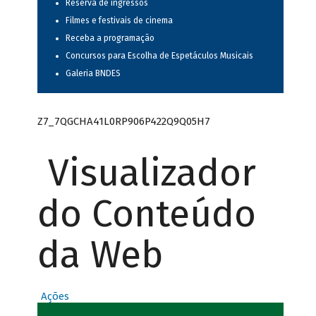
Reserva de ingressos
Filmes e festivais de cinema
Receba a programação
Concursos para Escolha de Espetáculos Musicais
Galeria BNDES
Z7_7QGCHA41L0RP906P422Q9Q05H7
Visualizador
do Conteúdo
da Web
Ações