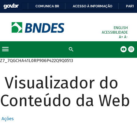
COMUNICA BR
ACESSO À INFORMAÇÃO
PARTI
ENGLISH
ACESSIBILIDADE
A+
A-
Busca
Z7_7QGCHA41L0RP906P422Q9Q0513
Visualizador do
Conteúdo da Web
Ações