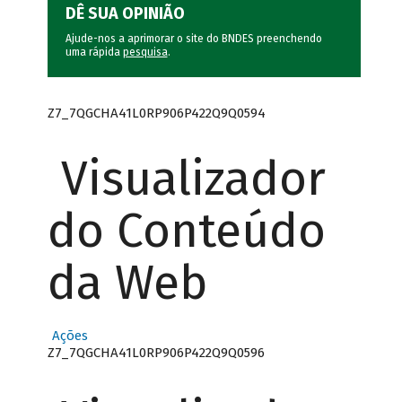
DÊ SUA OPINIÃO
Ajude-nos a aprimorar o site do BNDES preenchendo
uma rápida
pesquisa
.
Z7_7QGCHA41L0RP906P422Q9Q0594
Visualizador
do Conteúdo
da Web
Ações
Z7_7QGCHA41L0RP906P422Q9Q0596