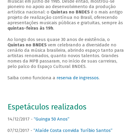
musical em julho de 1985. Desde então, mostrou-se
pioneiro no apoio ao desenvolvimento da produção
artística nacional: o
Quintas no BNDES
é o mais antigo
projeto de realização contínua no Brasil, oferecendo
apresentações musicais públicas e gratuitas, sempre às
quintas-feiras às 19h
.
Ao longo dos seus quase 30 anos de existência, o
Quintas no BNDES
vem celebrando a diversidade no
cenário da música brasileira, abrindo espaço tanto para
artistas renomados, quanto novos talentos. Grandes
nomes da MPB passaram, no início de suas carreiras,
pelo palco do Espaço Cultural BNDES.
Saiba como funciona a
reserva de ingressos
.
Espetáculos realizados
14/12/2017 -
“Guinga 50 Anos”
07/12/2017 -
“Alaíde Costa convida Turíbio Santos”