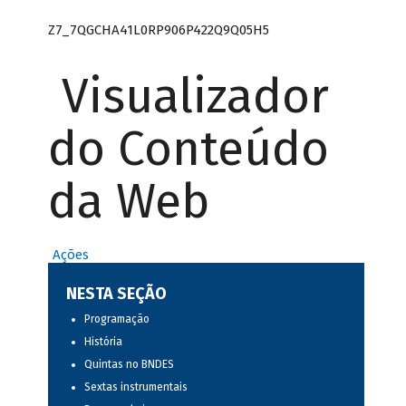
Z7_7QGCHA41L0RP906P422Q9Q05H5
Visualizador
do Conteúdo
da Web
Ações
NESTA SEÇÃO
Programação
História
Quintas no BNDES
Sextas instrumentais