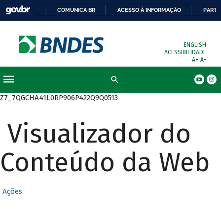
COMUNICA BR
ACESSO À INFORMAÇÃO
PARTI
ENGLISH
ACESSIBILIDADE
A+
A-
Busca
Z7_7QGCHA41L0RP906P422Q9Q0513
Visualizador do
Conteúdo da Web
Ações