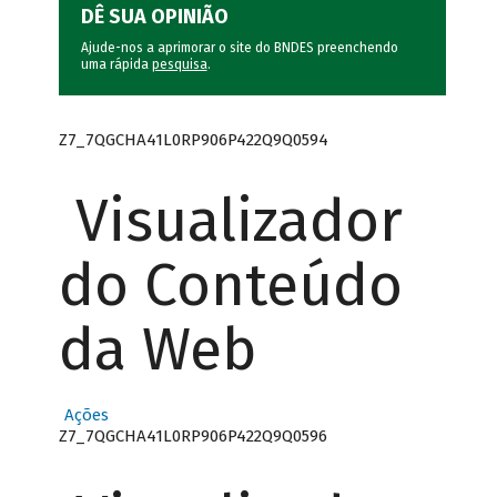
DÊ SUA OPINIÃO
Ajude-nos a aprimorar o site do BNDES preenchendo
uma rápida
pesquisa
.
Z7_7QGCHA41L0RP906P422Q9Q0594
Visualizador
do Conteúdo
da Web
Ações
Z7_7QGCHA41L0RP906P422Q9Q0596