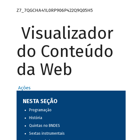
Z7_7QGCHA41L0RP906P422Q9Q05H5
Visualizador
do Conteúdo
da Web
Ações
NESTA SEÇÃO
Programação
História
Quintas no BNDES
Sextas instrumentais