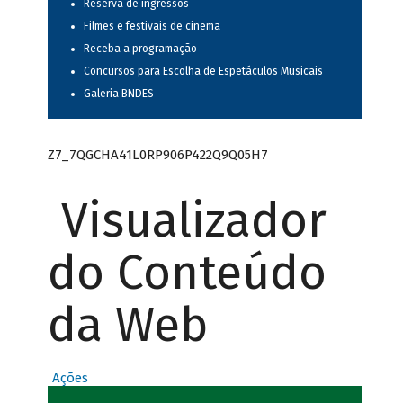
Reserva de ingressos
Filmes e festivais de cinema
Receba a programação
Concursos para Escolha de Espetáculos Musicais
Galeria BNDES
Z7_7QGCHA41L0RP906P422Q9Q05H7
Visualizador
do Conteúdo
da Web
Ações