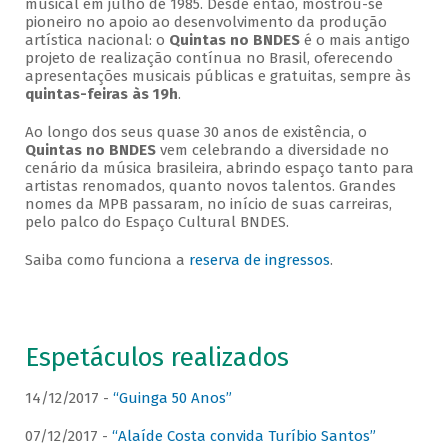
musical em julho de 1985. Desde então, mostrou-se
pioneiro no apoio ao desenvolvimento da produção
artística nacional: o
Quintas no BNDES
é o mais antigo
projeto de realização contínua no Brasil, oferecendo
apresentações musicais públicas e gratuitas, sempre às
quintas-feiras às 19h
.
Ao longo dos seus quase 30 anos de existência, o
Quintas no BNDES
vem celebrando a diversidade no
cenário da música brasileira, abrindo espaço tanto para
artistas renomados, quanto novos talentos. Grandes
nomes da MPB passaram, no início de suas carreiras,
pelo palco do Espaço Cultural BNDES.
Saiba como funciona a
reserva de ingressos
.
Espetáculos realizados
14/12/2017 -
“Guinga 50 Anos”
07/12/2017 -
“Alaíde Costa convida Turíbio Santos”