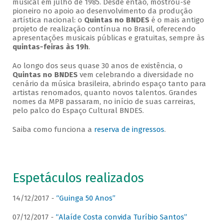
musical em julho de 1985. Desde então, mostrou-se
pioneiro no apoio ao desenvolvimento da produção
artística nacional: o
Quintas no BNDES
é o mais antigo
projeto de realização contínua no Brasil, oferecendo
apresentações musicais públicas e gratuitas, sempre às
quintas-feiras às 19h
.
Ao longo dos seus quase 30 anos de existência, o
Quintas no BNDES
vem celebrando a diversidade no
cenário da música brasileira, abrindo espaço tanto para
artistas renomados, quanto novos talentos. Grandes
nomes da MPB passaram, no início de suas carreiras,
pelo palco do Espaço Cultural BNDES.
Saiba como funciona a
reserva de ingressos
.
Espetáculos realizados
14/12/2017 -
“Guinga 50 Anos”
07/12/2017 -
“Alaíde Costa convida Turíbio Santos”