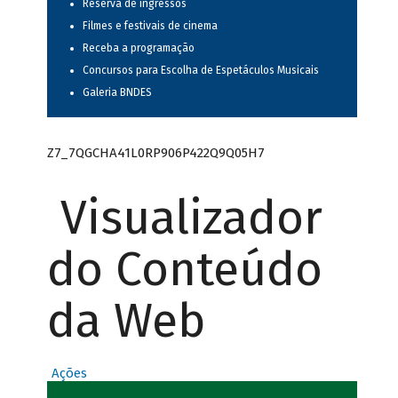
Reserva de ingressos
Filmes e festivais de cinema
Receba a programação
Concursos para Escolha de Espetáculos Musicais
Galeria BNDES
Z7_7QGCHA41L0RP906P422Q9Q05H7
Visualizador
do Conteúdo
da Web
Ações