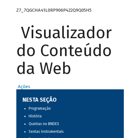
Z7_7QGCHA41L0RP906P422Q9Q05H5
Visualizador
do Conteúdo
da Web
Ações
NESTA SEÇÃO
Programação
História
Quintas no BNDES
Sextas instrumentais