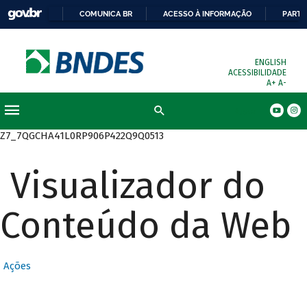
COMUNICA BR
ACESSO À INFORMAÇÃO
PARTI
ENGLISH
ACESSIBILIDADE
A+
A-
Busca
Z7_7QGCHA41L0RP906P422Q9Q0513
Visualizador do
Conteúdo da Web
Ações