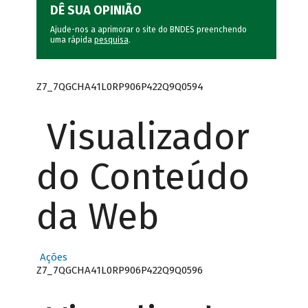
DÊ SUA OPINIÃO
Ajude-nos a aprimorar o site do BNDES preenchendo
uma rápida
pesquisa
.
Z7_7QGCHA41L0RP906P422Q9Q0594
Visualizador
do Conteúdo
da Web
Ações
Z7_7QGCHA41L0RP906P422Q9Q0596