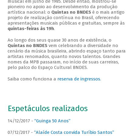
musical em julho de 1985. Desde então, mostrou-se
pioneiro no apoio ao desenvolvimento da produção
artística nacional: o
Quintas no BNDES
é o mais antigo
projeto de realização contínua no Brasil, oferecendo
apresentações musicais públicas e gratuitas, sempre às
quintas-feiras às 19h
.
Ao longo dos seus quase 30 anos de existência, o
Quintas no BNDES
vem celebrando a diversidade no
cenário da música brasileira, abrindo espaço tanto para
artistas renomados, quanto novos talentos. Grandes
nomes da MPB passaram, no início de suas carreiras,
pelo palco do Espaço Cultural BNDES.
Saiba como funciona a
reserva de ingressos
.
Espetáculos realizados
14/12/2017 -
“Guinga 50 Anos”
07/12/2017 -
“Alaíde Costa convida Turíbio Santos”