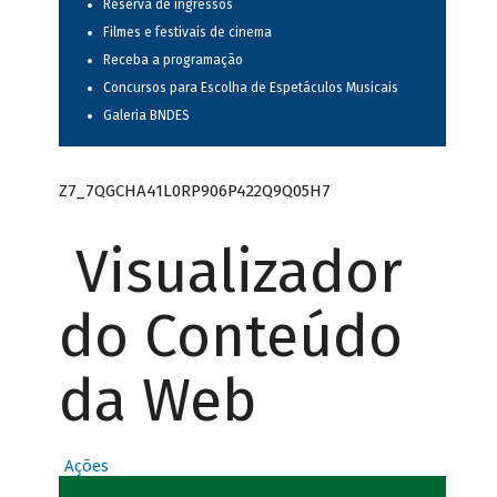
Reserva de ingressos
Filmes e festivais de cinema
Receba a programação
Concursos para Escolha de Espetáculos Musicais
Galeria BNDES
Z7_7QGCHA41L0RP906P422Q9Q05H7
Visualizador
do Conteúdo
da Web
Ações