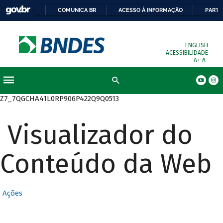
COMUNICA BR
ACESSO À INFORMAÇÃO
PARTI
ENGLISH
ACESSIBILIDADE
A+
A-
Busca
Z7_7QGCHA41L0RP906P422Q9Q0513
Visualizador do
Conteúdo da Web
Ações