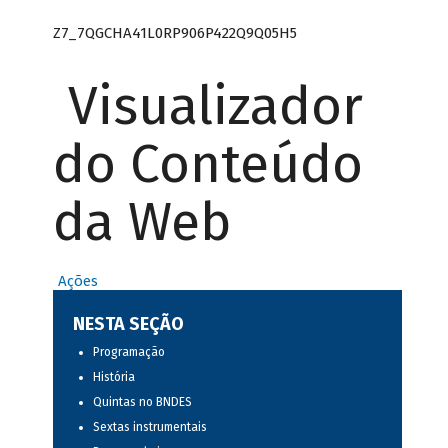
Z7_7QGCHA41L0RP906P422Q9Q05H5
Visualizador
do Conteúdo
da Web
Ações
NESTA SEÇÃO
Programação
História
Quintas no BNDES
Sextas instrumentais