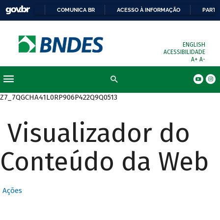
COMUNICA BR
ACESSO À INFORMAÇÃO
PARTI
ENGLISH
ACESSIBILIDADE
A+
A-
Busca
Z7_7QGCHA41L0RP906P422Q9Q0513
Visualizador do
Conteúdo da Web
Ações