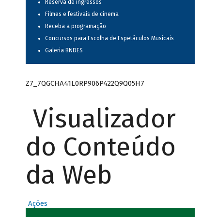
Reserva de ingressos
Filmes e festivais de cinema
Receba a programação
Concursos para Escolha de Espetáculos Musicais
Galeria BNDES
Z7_7QGCHA41L0RP906P422Q9Q05H7
Visualizador
do Conteúdo
da Web
Ações