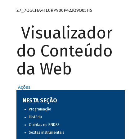
Z7_7QGCHA41L0RP906P422Q9Q05H5
Visualizador
do Conteúdo
da Web
Ações
NESTA SEÇÃO
Programação
História
Quintas no BNDES
Sextas instrumentais