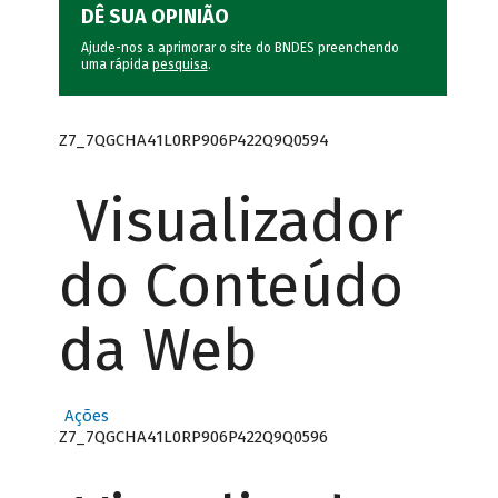
DÊ SUA OPINIÃO
Ajude-nos a aprimorar o site do BNDES preenchendo
uma rápida
pesquisa
.
Z7_7QGCHA41L0RP906P422Q9Q0594
Visualizador
do Conteúdo
da Web
Ações
Z7_7QGCHA41L0RP906P422Q9Q0596