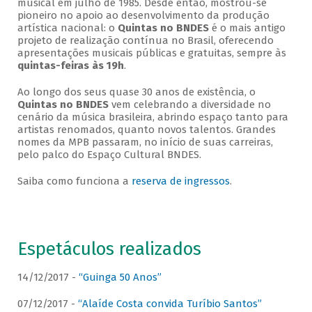
musical em julho de 1985. Desde então, mostrou-se
pioneiro no apoio ao desenvolvimento da produção
artística nacional: o
Quintas no BNDES
é o mais antigo
projeto de realização contínua no Brasil, oferecendo
apresentações musicais públicas e gratuitas, sempre às
quintas-feiras às 19h
.
Ao longo dos seus quase 30 anos de existência, o
Quintas no BNDES
vem celebrando a diversidade no
cenário da música brasileira, abrindo espaço tanto para
artistas renomados, quanto novos talentos. Grandes
nomes da MPB passaram, no início de suas carreiras,
pelo palco do Espaço Cultural BNDES.
Saiba como funciona a
reserva de ingressos
.
Espetáculos realizados
14/12/2017 -
“Guinga 50 Anos”
07/12/2017 -
“Alaíde Costa convida Turíbio Santos”