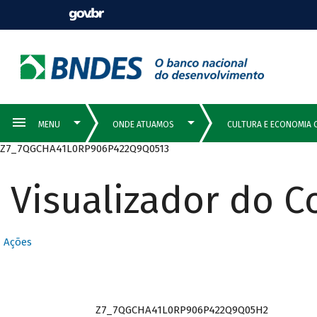
Z7_7QGCHA41L0RP906P422Q9Q0513
Visualizador do 
Ações
Z7_7QGCHA41L0RP906P422Q9Q05H2