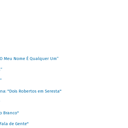
 “O Meu Nome É Qualquer Um”
a”
”
na: "Dois Robertos em Seresta"
"
o Branco"
 Fala de Gente"