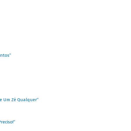
antos”
 de Um Zé Qualquer”
reciso!”