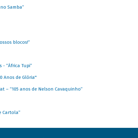
a no Samba”
ossos blocos!”
- “África Tupi”
0 Anos de Glória"
at – “105 anos de Nelson Cavaquinho”
e Cartola”