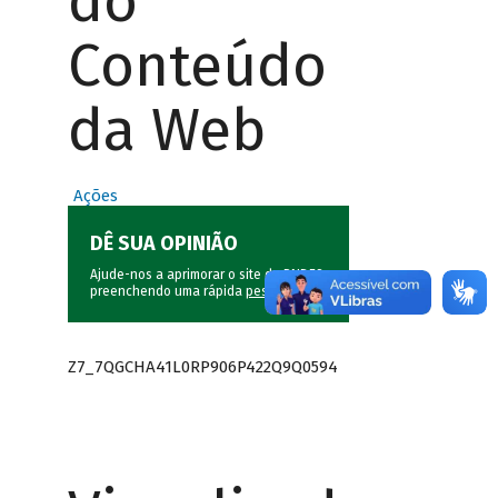
do
Conteúdo
da Web
Ações
DÊ SUA OPINIÃO
Ajude-nos a aprimorar o site do BNDES
preenchendo uma rápida
pesquisa
.
Z7_7QGCHA41L0RP906P422Q9Q0594