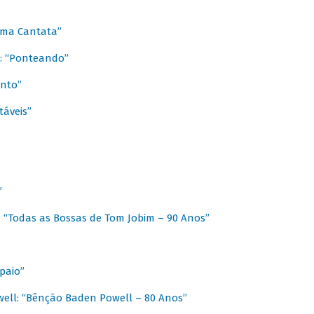
 Uma Cantata”
l: “Ponteando”
ento”
táveis”
”
: “Todas as Bossas de Tom Jobim – 90 Anos”
paio”
ell: “Bênção Baden Powell – 80 Anos”