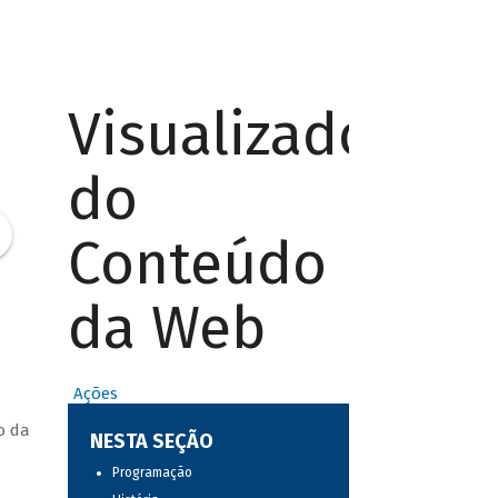
Visualizador
do
Conteúdo
da Web
Ações
o da
NESTA SEÇÃO
Programação