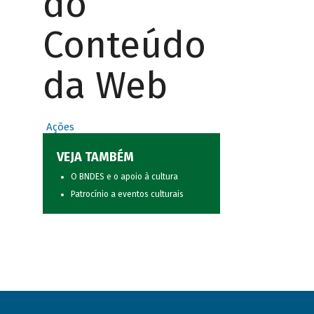
do
Conteúdo
da Web
Ações
VEJA TAMBÉM
O BNDES e o apoio à cultura
Patrocínio a eventos culturais