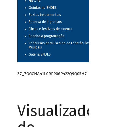
História
Quintas no BNDES
Sextas instrumentais
Reserva de ingressos
Filmes e festivais de cinema
Receba a programação
Concursos para Escolha de Espetáculos
Musicais
Galeria BNDES
Z7_7QGCHA41L0RP906P422Q9Q05H7
Visualizador