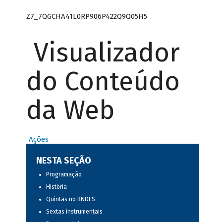
Z7_7QGCHA41L0RP906P422Q9Q05H5
Visualizador
do Conteúdo
da Web
Ações
NESTA SEÇÃO
Programação
História
Quintas no BNDES
Sextas instrumentais