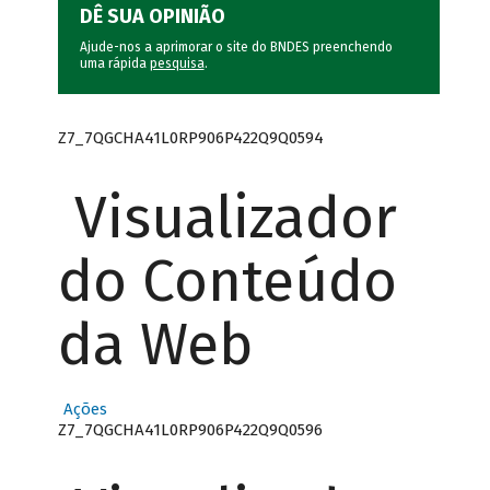
DÊ SUA OPINIÃO
Ajude-nos a aprimorar o site do BNDES preenchendo
uma rápida
pesquisa
.
Z7_7QGCHA41L0RP906P422Q9Q0594
Visualizador
do Conteúdo
da Web
Ações
Z7_7QGCHA41L0RP906P422Q9Q0596