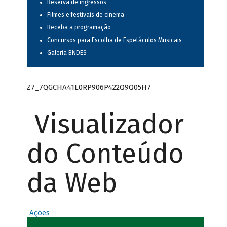
Reserva de ingressos
Filmes e festivais de cinema
Receba a programação
Concursos para Escolha de Espetáculos Musicais
Galeria BNDES
Z7_7QGCHA41L0RP906P422Q9Q05H7
Visualizador
do Conteúdo
da Web
Ações