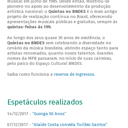
musical em julho de 1985. Desde então, mostrou-se
pioneiro no apoio ao desenvolvimento da produção
artística nacional: o
Quintas no BNDES
é o mais antigo
projeto de realização contínua no Brasil, oferecendo
apresentações musicais públicas e gratuitas, sempre às
quintas-feiras às 19h
.
Ao longo dos seus quase 30 anos de existência, o
Quintas no BNDES
vem celebrando a diversidade no
cenário da música brasileira, abrindo espaço tanto para
artistas renomados, quanto novos talentos. Grandes
nomes da MPB passaram, no início de suas carreiras,
pelo palco do Espaço Cultural BNDES.
Saiba como funciona a
reserva de ingressos
.
Espetáculos realizados
14/12/2017 -
“Guinga 50 Anos”
07/12/2017 -
“Alaíde Costa convida Turíbio Santos”