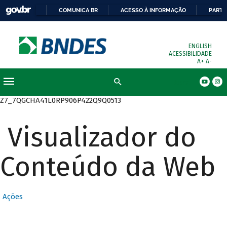
COMUNICA BR
ACESSO À INFORMAÇÃO
PARTI
ENGLISH
ACESSIBILIDADE
A+
A-
Busca
Z7_7QGCHA41L0RP906P422Q9Q0513
Visualizador do
Conteúdo da Web
Ações