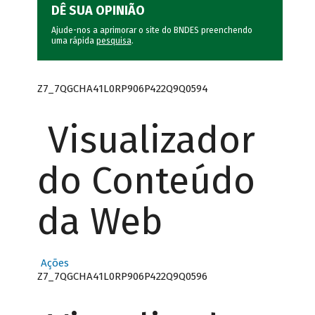
DÊ SUA OPINIÃO
Ajude-nos a aprimorar o site do BNDES preenchendo
uma rápida
pesquisa
.
Z7_7QGCHA41L0RP906P422Q9Q0594
Visualizador
do Conteúdo
da Web
Ações
Z7_7QGCHA41L0RP906P422Q9Q0596