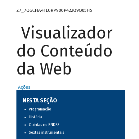
Z7_7QGCHA41L0RP906P422Q9Q05H5
Visualizador
do Conteúdo
da Web
Ações
NESTA SEÇÃO
Programação
História
Quintas no BNDES
Sextas instrumentais