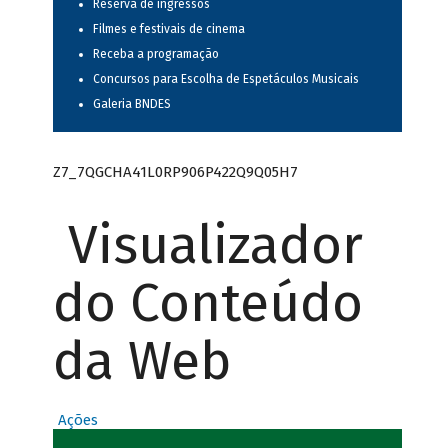
Reserva de ingressos
Filmes e festivais de cinema
Receba a programação
Concursos para Escolha de Espetáculos Musicais
Galeria BNDES
Z7_7QGCHA41L0RP906P422Q9Q05H7
Visualizador
do Conteúdo
da Web
Ações