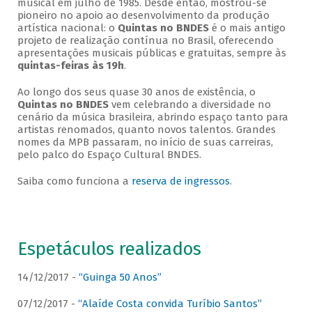
musical em julho de 1985. Desde então, mostrou-se
pioneiro no apoio ao desenvolvimento da produção
artística nacional: o
Quintas no BNDES
é o mais antigo
projeto de realização contínua no Brasil, oferecendo
apresentações musicais públicas e gratuitas, sempre às
quintas-feiras às 19h
.
Ao longo dos seus quase 30 anos de existência, o
Quintas no BNDES
vem celebrando a diversidade no
cenário da música brasileira, abrindo espaço tanto para
artistas renomados, quanto novos talentos. Grandes
nomes da MPB passaram, no início de suas carreiras,
pelo palco do Espaço Cultural BNDES.
Saiba como funciona a
reserva de ingressos
.
Espetáculos realizados
14/12/2017 -
“Guinga 50 Anos”
07/12/2017 -
“Alaíde Costa convida Turíbio Santos”