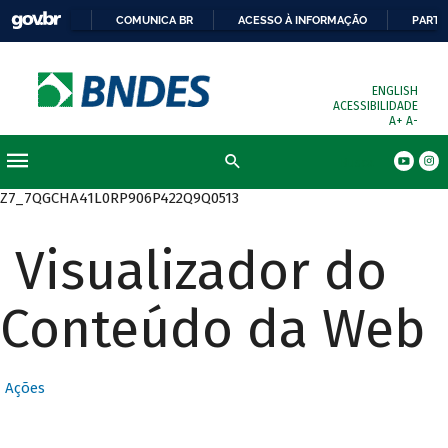
COMUNICA BR
ACESSO À INFORMAÇÃO
PARTI
ENGLISH
ACESSIBILIDADE
A+
A-
Busca
Z7_7QGCHA41L0RP906P422Q9Q0513
Visualizador do
Conteúdo da Web
Ações