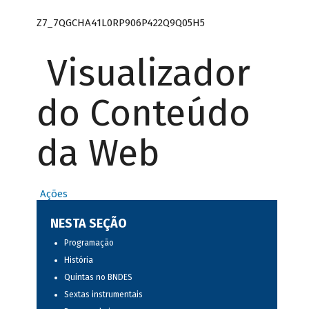
Z7_7QGCHA41L0RP906P422Q9Q05H5
Visualizador
do Conteúdo
da Web
Ações
NESTA SEÇÃO
Programação
História
Quintas no BNDES
Sextas instrumentais