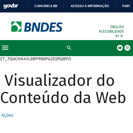
COMUNICA BR
ACESSO À INFORMAÇÃO
PARTI
ENGLISH
ACESSIBILIDADE
A+
A-
Busca
Z7_7QGCHA41L0RP906P422Q9Q0513
Visualizador do
Conteúdo da Web
Ações