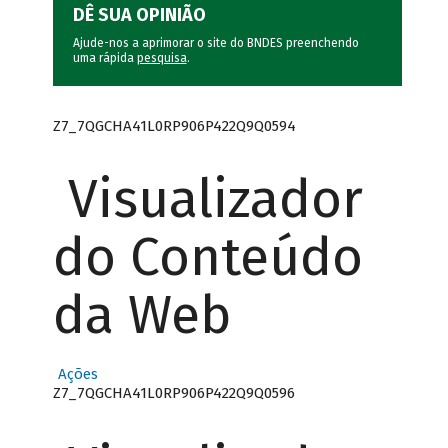
DÊ SUA OPINIÃO
Ajude-nos a aprimorar o site do BNDES preenchendo
uma rápida
pesquisa
.
Z7_7QGCHA41L0RP906P422Q9Q0594
Visualizador
do Conteúdo
da Web
Ações
Z7_7QGCHA41L0RP906P422Q9Q0596