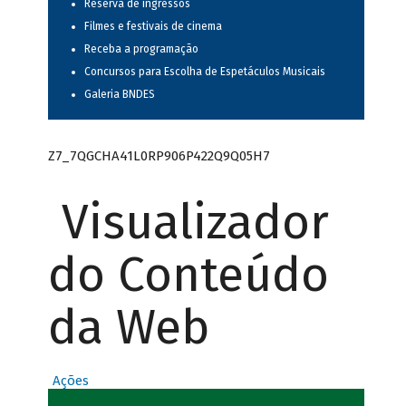
Reserva de ingressos
Filmes e festivais de cinema
Receba a programação
Concursos para Escolha de Espetáculos Musicais
Galeria BNDES
Z7_7QGCHA41L0RP906P422Q9Q05H7
Visualizador
do Conteúdo
da Web
Ações