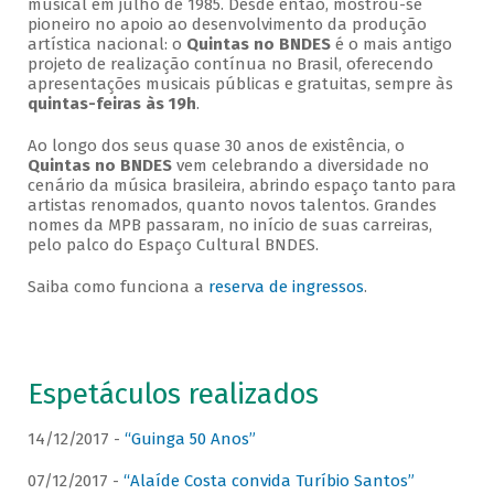
musical em julho de 1985. Desde então, mostrou-se
pioneiro no apoio ao desenvolvimento da produção
artística nacional: o
Quintas no BNDES
é o mais antigo
projeto de realização contínua no Brasil, oferecendo
apresentações musicais públicas e gratuitas, sempre às
quintas-feiras às 19h
.
Ao longo dos seus quase 30 anos de existência, o
Quintas no BNDES
vem celebrando a diversidade no
cenário da música brasileira, abrindo espaço tanto para
artistas renomados, quanto novos talentos. Grandes
nomes da MPB passaram, no início de suas carreiras,
pelo palco do Espaço Cultural BNDES.
Saiba como funciona a
reserva de ingressos
.
Espetáculos realizados
14/12/2017 -
“Guinga 50 Anos”
07/12/2017 -
“Alaíde Costa convida Turíbio Santos”