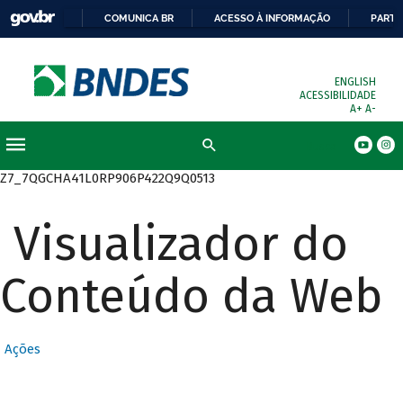
COMUNICA BR
ACESSO À INFORMAÇÃO
PARTI
ENGLISH
ACESSIBILIDADE
A+
A-
Busca
Z7_7QGCHA41L0RP906P422Q9Q0513
Visualizador do
Conteúdo da Web
Ações