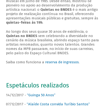
musical em julho de 1985. Desde então, mostrou-se
pioneiro no apoio ao desenvolvimento da produção
artística nacional: o
Quintas no BNDES
é o mais antigo
projeto de realização contínua no Brasil, oferecendo
apresentações musicais públicas e gratuitas, sempre às
quintas-feiras às 19h
.
Ao longo dos seus quase 30 anos de existência, o
Quintas no BNDES
vem celebrando a diversidade no
cenário da música brasileira, abrindo espaço tanto para
artistas renomados, quanto novos talentos. Grandes
nomes da MPB passaram, no início de suas carreiras,
pelo palco do Espaço Cultural BNDES.
Saiba como funciona a
reserva de ingressos
.
Espetáculos realizados
14/12/2017 -
“Guinga 50 Anos”
07/12/2017 -
“Alaíde Costa convida Turíbio Santos”