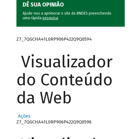
DÊ SUA OPINIÃO
Ajude-nos a aprimorar o site do BNDES preenchendo
uma rápida
pesquisa
.
Z7_7QGCHA41L0RP906P422Q9Q0594
Visualizador
do Conteúdo
da Web
Ações
Z7_7QGCHA41L0RP906P422Q9Q0596