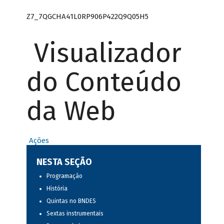
Z7_7QGCHA41L0RP906P422Q9Q05H5
Visualizador
do Conteúdo
da Web
Ações
NESTA SEÇÃO
Programação
História
Quintas no BNDES
Sextas instrumentais