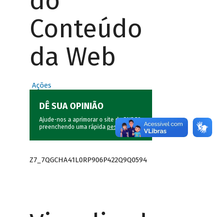
do
Conteúdo
da Web
Ações
DÊ SUA OPINIÃO
Ajude-nos a aprimorar o site do BNDES
preenchendo uma rápida
pesquisa
.
Z7_7QGCHA41L0RP906P422Q9Q0594