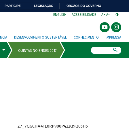
PARTICIPE
LEGISLAÇÃO
ÓRGÃOS DO GOVERNO
⁣
ENGLISH
ACESSIBILIDADE
A+
A-
NCIA
DESENVOLVIMENTO SUSTENTÁVEL
CONHECIMENTO
IMPRENSA
Busca
Z7_7QGCHA41L0RP906P422Q9Q05H5