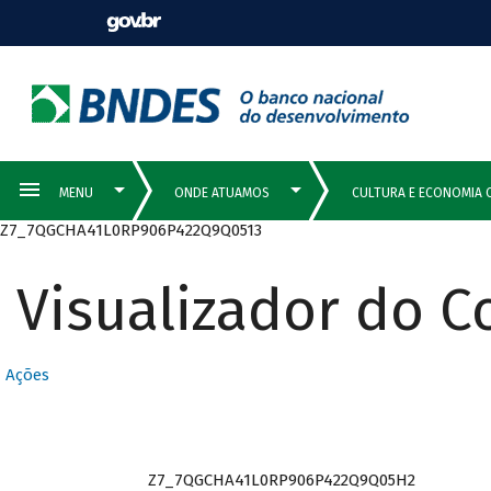
Z7_7QGCHA41L0RP906P422Q9Q0513
Visualizador do 
Ações
Z7_7QGCHA41L0RP906P422Q9Q05H2