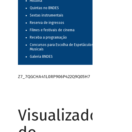
História
Quintas no BNDES
Sextas instrumentais
Reserva de ingressos
Filmes e festivais de cinema
Receba a programação
Concursos para Escolha de Espetáculos
Musicais
Galeria BNDES
Z7_7QGCHA41L0RP906P422Q9Q05H7
Visualizador