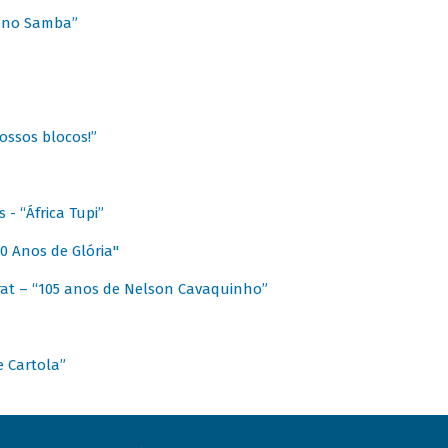
a no Samba”
ossos blocos!”
- “África Tupi”
0 Anos de Glória"
at – “105 anos de Nelson Cavaquinho”
e Cartola”