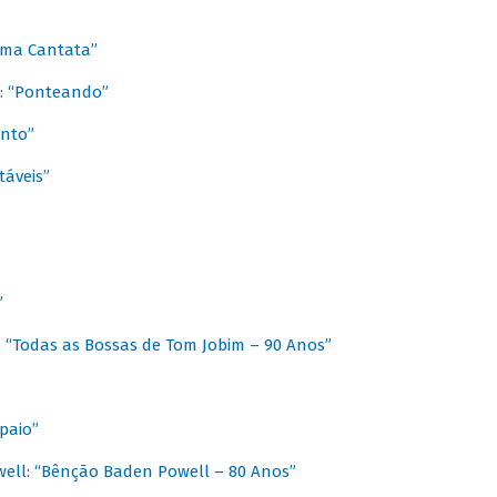
 Uma Cantata”
l: “Ponteando”
ento”
táveis”
”
: “Todas as Bossas de Tom Jobim – 90 Anos”
paio”
ell: “Bênção Baden Powell – 80 Anos”