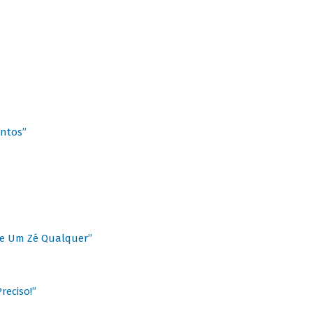
antos”
 de Um Zé Qualquer”
reciso!”