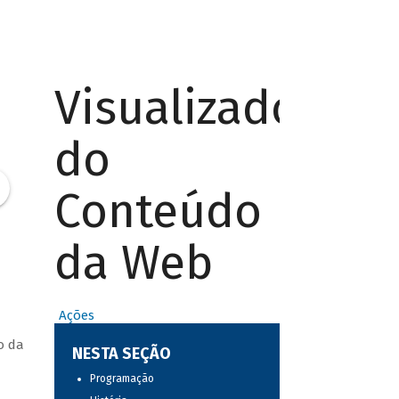
Visualizador
do
Conteúdo
da Web
Ações
o da
NESTA SEÇÃO
Programação