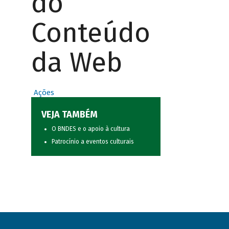
do
Conteúdo
da Web
Ações
VEJA TAMBÉM
O BNDES e o apoio à cultura
Patrocínio a eventos culturais