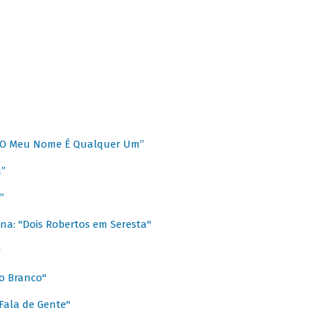
 “O Meu Nome É Qualquer Um”
a”
”
na: "Dois Robertos em Seresta"
"
o Branco"
 Fala de Gente"