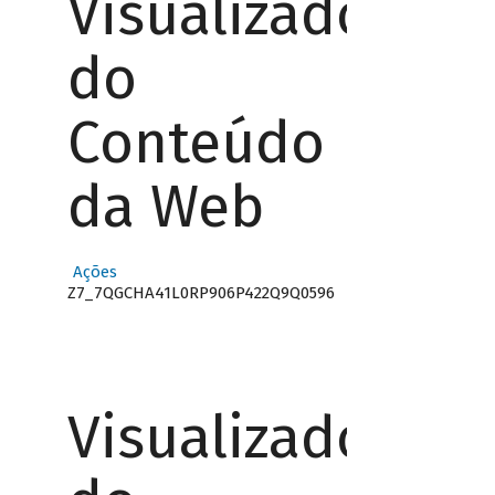
Visualizador
do
Conteúdo
da Web
Ações
Z7_7QGCHA41L0RP906P422Q9Q0596
Visualizador