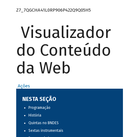
Z7_7QGCHA41L0RP906P422Q9Q05H5
Visualizador
do Conteúdo
da Web
Ações
NESTA SEÇÃO
Programação
História
Quintas no BNDES
Sextas instrumentais