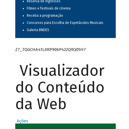
Reserva de ingressos
Filmes e festivais de cinema
Receba a programação
Concursos para Escolha de Espetáculos Musicais
Galeria BNDES
Z7_7QGCHA41L0RP906P422Q9Q05H7
Visualizador
do Conteúdo
da Web
Ações