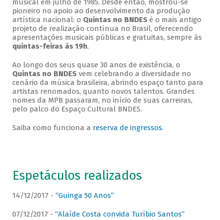
musical em julho de 1985. Desde então, mostrou-se
pioneiro no apoio ao desenvolvimento da produção
artística nacional: o
Quintas no BNDES
é o mais antigo
projeto de realização contínua no Brasil, oferecendo
apresentações musicais públicas e gratuitas, sempre às
quintas-feiras às 19h
.
Ao longo dos seus quase 30 anos de existência, o
Quintas no BNDES
vem celebrando a diversidade no
cenário da música brasileira, abrindo espaço tanto para
artistas renomados, quanto novos talentos. Grandes
nomes da MPB passaram, no início de suas carreiras,
pelo palco do Espaço Cultural BNDES.
Saiba como funciona a
reserva de ingressos
.
Espetáculos realizados
14/12/2017 -
“Guinga 50 Anos”
07/12/2017 -
“Alaíde Costa convida Turíbio Santos”