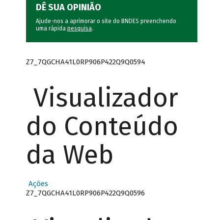
DÊ SUA OPINIÃO
Ajude-nos a aprimorar o site do BNDES preenchendo
uma rápida
pesquisa
.
Z7_7QGCHA41L0RP906P422Q9Q0594
Visualizador
do Conteúdo
da Web
Ações
Z7_7QGCHA41L0RP906P422Q9Q0596