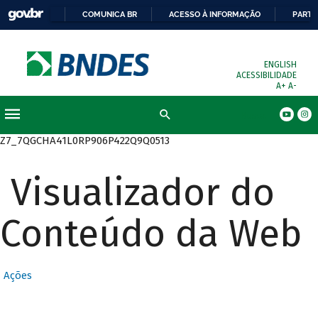
COMUNICA BR
ACESSO À INFORMAÇÃO
PARTI
ENGLISH
ACESSIBILIDADE
A+
A-
Busca
Z7_7QGCHA41L0RP906P422Q9Q0513
Visualizador do
Conteúdo da Web
Ações