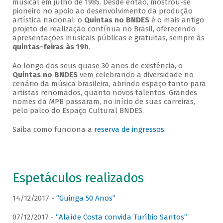
musical em julho de 1985. Desde então, mostrou-se
pioneiro no apoio ao desenvolvimento da produção
artística nacional: o
Quintas no BNDES
é o mais antigo
projeto de realização contínua no Brasil, oferecendo
apresentações musicais públicas e gratuitas, sempre às
quintas-feiras às 19h
.
Ao longo dos seus quase 30 anos de existência, o
Quintas no BNDES
vem celebrando a diversidade no
cenário da música brasileira, abrindo espaço tanto para
artistas renomados, quanto novos talentos. Grandes
nomes da MPB passaram, no início de suas carreiras,
pelo palco do Espaço Cultural BNDES.
Saiba como funciona a
reserva de ingressos
.
Espetáculos realizados
14/12/2017 -
“Guinga 50 Anos”
07/12/2017 -
“Alaíde Costa convida Turíbio Santos”