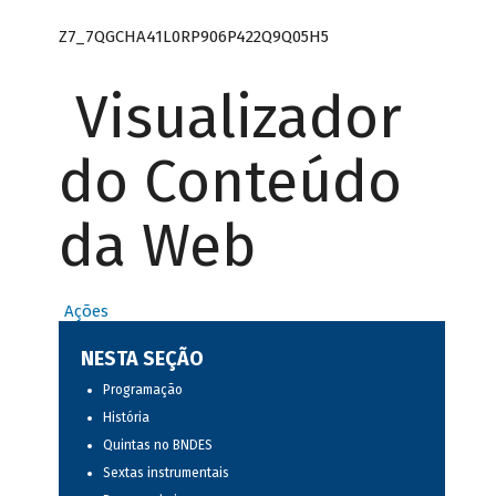
Z7_7QGCHA41L0RP906P422Q9Q05H5
Visualizador
do Conteúdo
da Web
Ações
NESTA SEÇÃO
Programação
História
Quintas no BNDES
Sextas instrumentais