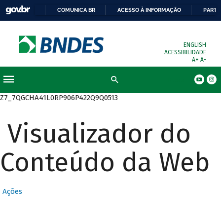
COMUNICA BR
ACESSO À INFORMAÇÃO
PARTI
ENGLISH
ACESSIBILIDADE
A+
A-
Busca
Z7_7QGCHA41L0RP906P422Q9Q0513
Visualizador do
Conteúdo da Web
Ações