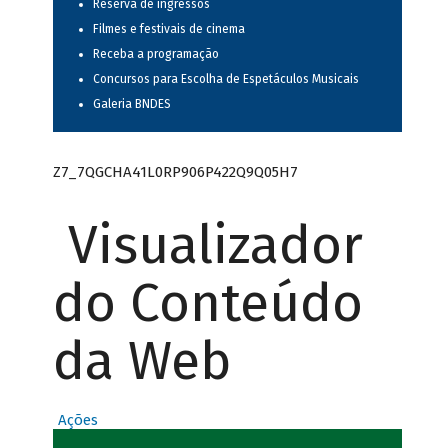
Reserva de ingressos
Filmes e festivais de cinema
Receba a programação
Concursos para Escolha de Espetáculos Musicais
Galeria BNDES
Z7_7QGCHA41L0RP906P422Q9Q05H7
Visualizador
do Conteúdo
da Web
Ações