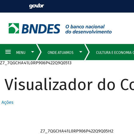
Z7_7QGCHA41L0RP906P422Q9Q0513
Visualizador do 
Ações
Z7_7QGCHA41L0RP906P422Q9Q05H2