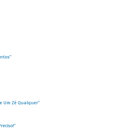
antos”
 de Um Zé Qualquer”
reciso!”