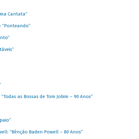
 Uma Cantata”
l: “Ponteando”
ento”
táveis”
”
: “Todas as Bossas de Tom Jobim – 90 Anos”
paio”
ell: “Bênção Baden Powell – 80 Anos”