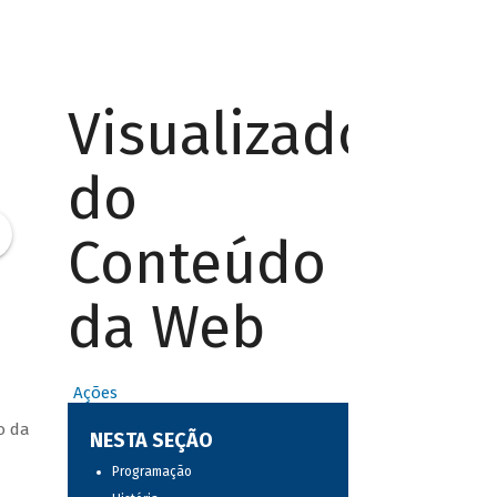
Visualizador
do
Conteúdo
da Web
Ações
o da
NESTA SEÇÃO
Programação