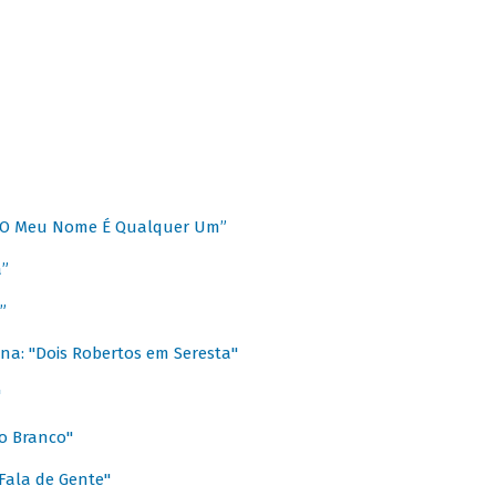
 “O Meu Nome É Qualquer Um”
a”
”
na: "Dois Robertos em Seresta"
"
o Branco"
 Fala de Gente"