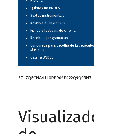
História
Quintas no BNDES
Sextas instrumentais
Reserva de ingressos
Filmes e festivais de cinema
Receba a programação
Concursos para Escolha de Espetáculos
Musicais
Galeria BNDES
Z7_7QGCHA41L0RP906P422Q9Q05H7
Visualizador