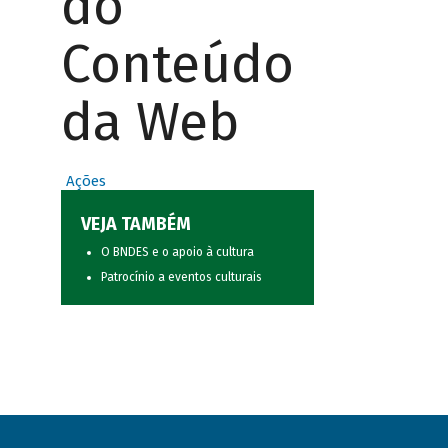
do
Conteúdo
da Web
Ações
VEJA TAMBÉM
O BNDES e o apoio à cultura
Patrocínio a eventos culturais