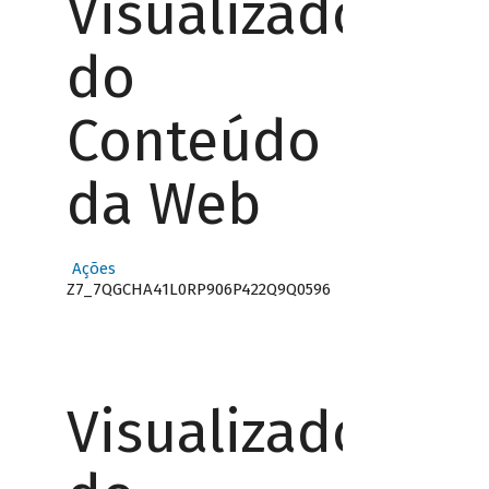
Visualizador
do
Conteúdo
da Web
Ações
Z7_7QGCHA41L0RP906P422Q9Q0596
Visualizador