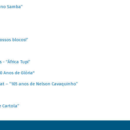
a no Samba”
ossos blocos!”
- “África Tupi”
0 Anos de Glória"
at – “105 anos de Nelson Cavaquinho”
e Cartola”