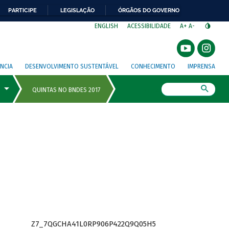
PARTICIPE
LEGISLAÇÃO
ÓRGÃOS DO GOVERNO
⁣
ENGLISH
ACESSIBILIDADE
A+
A-
NCIA
DESENVOLVIMENTO SUSTENTÁVEL
CONHECIMENTO
IMPRENSA
Busca
Z7_7QGCHA41L0RP906P422Q9Q05H5