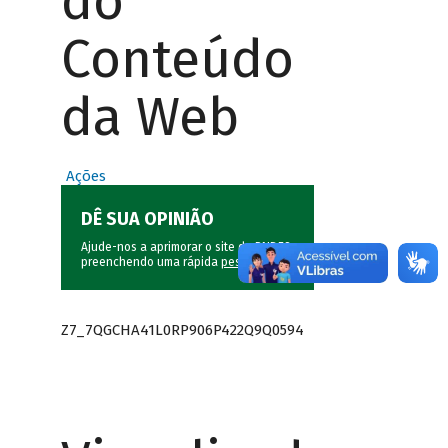
do
Conteúdo
da Web
Ações
DÊ SUA OPINIÃO
Ajude-nos a aprimorar o site do BNDES
preenchendo uma rápida
pesquisa
.
Z7_7QGCHA41L0RP906P422Q9Q0594