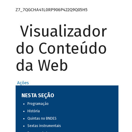
Z7_7QGCHA41L0RP906P422Q9Q05H5
Visualizador
do Conteúdo
da Web
Ações
NESTA SEÇÃO
Programação
História
Quintas no BNDES
Sextas instrumentais