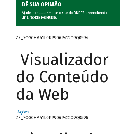
DÊ SUA OPINIÃO
Ajude-nos a aprimorar o site do BNDES preenchendo
uma rápida
pesquisa
.
Z7_7QGCHA41L0RP906P422Q9Q0594
Visualizador
do Conteúdo
da Web
Ações
Z7_7QGCHA41L0RP906P422Q9Q0596