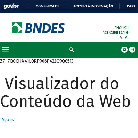
COMUNICA BR
ACESSO À INFORMAÇÃO
PARTI
ENGLISH
ACESSIBILIDADE
A+
A-
Busca
Z7_7QGCHA41L0RP906P422Q9Q0513
Visualizador do
Conteúdo da Web
Ações