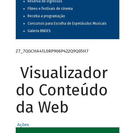
Reserva de ingressos
Filmes e festivais de cinema
Receba a programação
Concursos para Escolha de Espetáculos Musicais
Galeria BNDES
Z7_7QGCHA41L0RP906P422Q9Q05H7
Visualizador
do Conteúdo
da Web
Ações