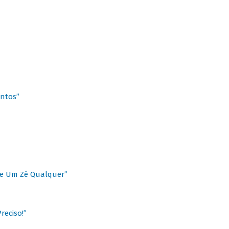
antos”
 de Um Zé Qualquer”
reciso!”