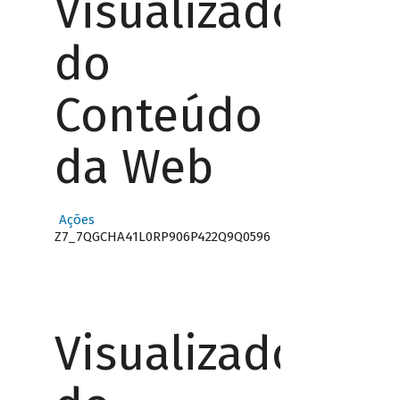
Visualizador
do
Conteúdo
da Web
Ações
Z7_7QGCHA41L0RP906P422Q9Q0596
Visualizador