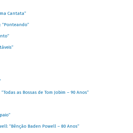
 Uma Cantata”
l: “Ponteando”
ento”
táveis”
”
: “Todas as Bossas de Tom Jobim – 90 Anos”
paio”
ell: “Bênção Baden Powell – 80 Anos”