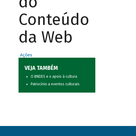
do
Conteúdo
da Web
Ações
VEJA TAMBÉM
O BNDES e o apoio à cultura
Patrocínio a eventos culturais