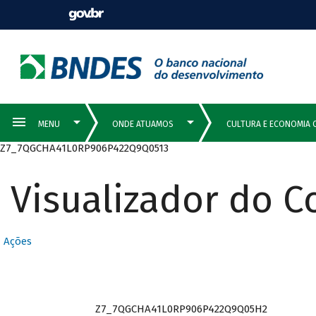
Z7_7QGCHA41L0RP906P422Q9Q0513
Visualizador do 
Ações
Z7_7QGCHA41L0RP906P422Q9Q05H2