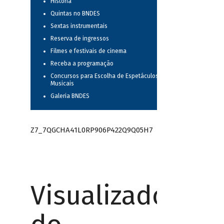
História
Quintas no BNDES
Sextas instrumentais
Reserva de ingressos
Filmes e festivais de cinema
Receba a programação
Concursos para Escolha de Espetáculos
Musicais
Galeria BNDES
Z7_7QGCHA41L0RP906P422Q9Q05H7
Visualizador