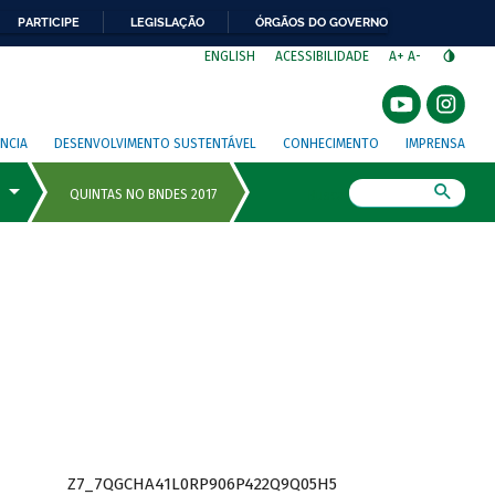
PARTICIPE
LEGISLAÇÃO
ÓRGÃOS DO GOVERNO
⁣
ENGLISH
ACESSIBILIDADE
A+
A-
NCIA
DESENVOLVIMENTO SUSTENTÁVEL
CONHECIMENTO
IMPRENSA
Busca
Z7_7QGCHA41L0RP906P422Q9Q05H5