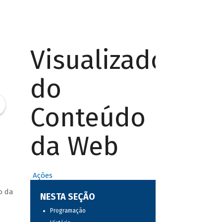
Visualizador
do
Conteúdo
da Web
Ações
o da
NESTA SEÇÃO
Programação