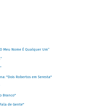
 “O Meu Nome É Qualquer Um”
a”
”
na: "Dois Robertos em Seresta"
"
o Branco"
 Fala de Gente"