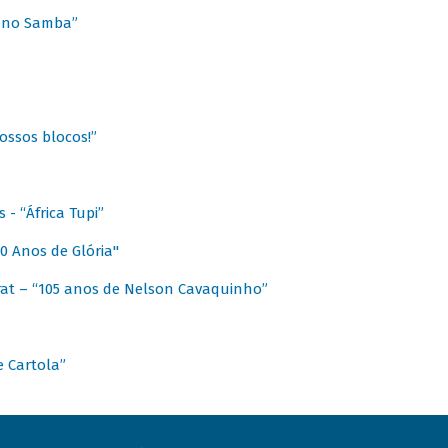
a no Samba”
ossos blocos!”
- “África Tupi”
0 Anos de Glória"
at – “105 anos de Nelson Cavaquinho”
e Cartola”