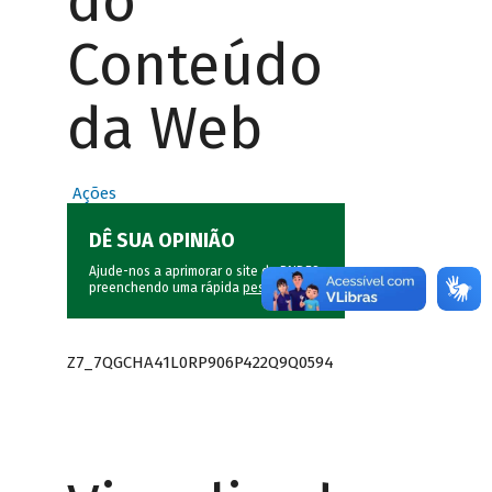
do
Conteúdo
da Web
Ações
DÊ SUA OPINIÃO
Ajude-nos a aprimorar o site do BNDES
preenchendo uma rápida
pesquisa
.
Z7_7QGCHA41L0RP906P422Q9Q0594