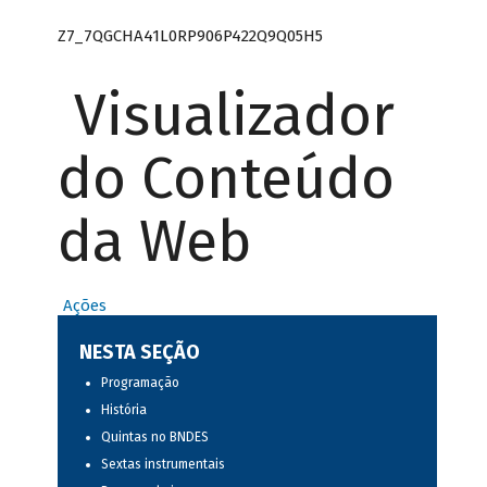
Z7_7QGCHA41L0RP906P422Q9Q05H5
Visualizador
do Conteúdo
da Web
Ações
NESTA SEÇÃO
Programação
História
Quintas no BNDES
Sextas instrumentais