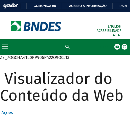
COMUNICA BR
ACESSO À INFORMAÇÃO
PARTI
ENGLISH
ACESSIBILIDADE
A+
A-
Busca
Z7_7QGCHA41L0RP906P422Q9Q0513
Visualizador do
Conteúdo da Web
Ações