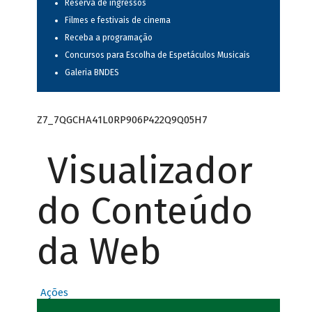
Reserva de ingressos
Filmes e festivais de cinema
Receba a programação
Concursos para Escolha de Espetáculos Musicais
Galeria BNDES
Z7_7QGCHA41L0RP906P422Q9Q05H7
Visualizador
do Conteúdo
da Web
Ações