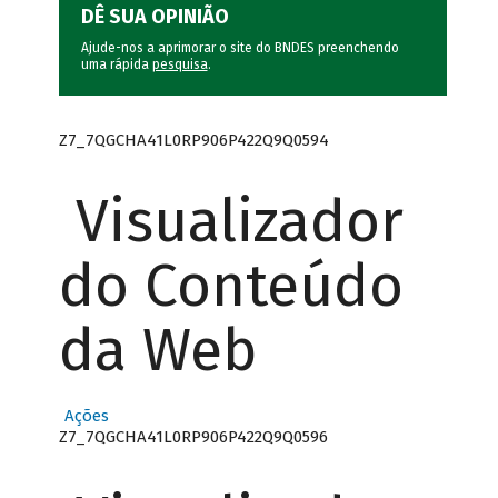
DÊ SUA OPINIÃO
Ajude-nos a aprimorar o site do BNDES preenchendo
uma rápida
pesquisa
.
Z7_7QGCHA41L0RP906P422Q9Q0594
Visualizador
do Conteúdo
da Web
Ações
Z7_7QGCHA41L0RP906P422Q9Q0596