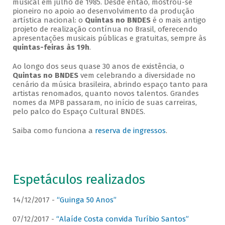
musical em julho de 1985. Desde então, mostrou-se
pioneiro no apoio ao desenvolvimento da produção
artística nacional: o
Quintas no BNDES
é o mais antigo
projeto de realização contínua no Brasil, oferecendo
apresentações musicais públicas e gratuitas, sempre às
quintas-feiras às 19h
.
Ao longo dos seus quase 30 anos de existência, o
Quintas no BNDES
vem celebrando a diversidade no
cenário da música brasileira, abrindo espaço tanto para
artistas renomados, quanto novos talentos. Grandes
nomes da MPB passaram, no início de suas carreiras,
pelo palco do Espaço Cultural BNDES.
Saiba como funciona a
reserva de ingressos
.
Espetáculos realizados
14/12/2017 -
“Guinga 50 Anos”
07/12/2017 -
“Alaíde Costa convida Turíbio Santos”