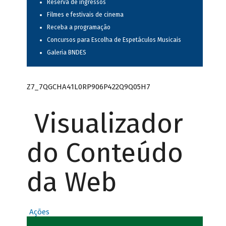
Reserva de ingressos
Filmes e festivais de cinema
Receba a programação
Concursos para Escolha de Espetáculos Musicais
Galeria BNDES
Z7_7QGCHA41L0RP906P422Q9Q05H7
Visualizador
do Conteúdo
da Web
Ações