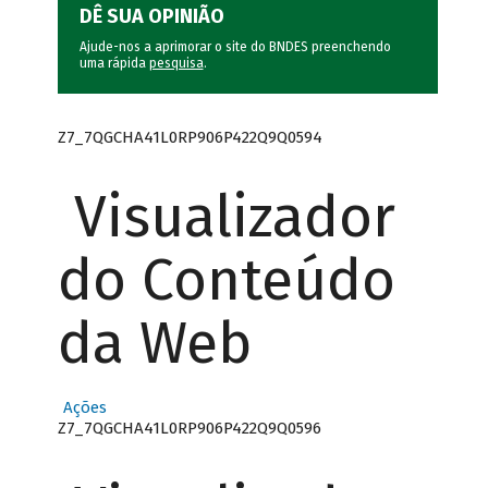
DÊ SUA OPINIÃO
Ajude-nos a aprimorar o site do BNDES preenchendo
uma rápida
pesquisa
.
Z7_7QGCHA41L0RP906P422Q9Q0594
Visualizador
do Conteúdo
da Web
Ações
Z7_7QGCHA41L0RP906P422Q9Q0596