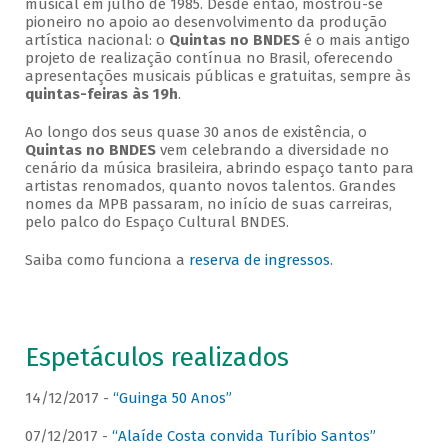
musical em julho de 1985. Desde então, mostrou-se
pioneiro no apoio ao desenvolvimento da produção
artística nacional: o
Quintas no BNDES
é o mais antigo
projeto de realização contínua no Brasil, oferecendo
apresentações musicais públicas e gratuitas, sempre às
quintas-feiras às 19h
.
Ao longo dos seus quase 30 anos de existência, o
Quintas no BNDES
vem celebrando a diversidade no
cenário da música brasileira, abrindo espaço tanto para
artistas renomados, quanto novos talentos. Grandes
nomes da MPB passaram, no início de suas carreiras,
pelo palco do Espaço Cultural BNDES.
Saiba como funciona a
reserva de ingressos
.
Espetáculos realizados
14/12/2017 -
“Guinga 50 Anos”
07/12/2017 -
“Alaíde Costa convida Turíbio Santos”