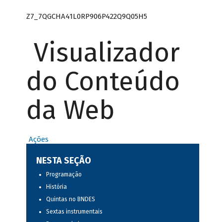
Z7_7QGCHA41L0RP906P422Q9Q05H5
Visualizador
do Conteúdo
da Web
Ações
NESTA SEÇÃO
Programação
História
Quintas no BNDES
Sextas instrumentais