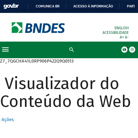
COMUNICA BR
ACESSO À INFORMAÇÃO
PARTI
ENGLISH
ACESSIBILIDADE
A+
A-
Busca
Z7_7QGCHA41L0RP906P422Q9Q0513
Visualizador do
Conteúdo da Web
Ações