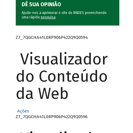
DÊ SUA OPINIÃO
Ajude-nos a aprimorar o site do BNDES preenchendo
uma rápida
pesquisa
.
Z7_7QGCHA41L0RP906P422Q9Q0594
Visualizador
do Conteúdo
da Web
Ações
Z7_7QGCHA41L0RP906P422Q9Q0596