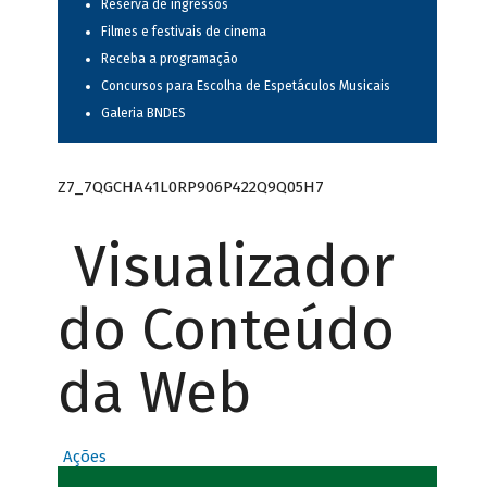
Reserva de ingressos
Filmes e festivais de cinema
Receba a programação
Concursos para Escolha de Espetáculos Musicais
Galeria BNDES
Z7_7QGCHA41L0RP906P422Q9Q05H7
Visualizador
do Conteúdo
da Web
Ações