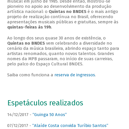
musical em julho de 1985. Desde então, mostrou-se
pioneiro no apoio ao desenvolvimento da produção
artística nacional: o
Quintas no BNDES
é o mais antigo
projeto de realização contínua no Brasil, oferecendo
apresentações musicais públicas e gratuitas, sempre às
quintas-feiras às 19h
.
Ao longo dos seus quase 30 anos de existência, o
Quintas no BNDES
vem celebrando a diversidade no
cenário da música brasileira, abrindo espaço tanto para
artistas renomados, quanto novos talentos. Grandes
nomes da MPB passaram, no início de suas carreiras,
pelo palco do Espaço Cultural BNDES.
Saiba como funciona a
reserva de ingressos
.
Espetáculos realizados
14/12/2017 -
“Guinga 50 Anos”
07/12/2017 -
“Alaíde Costa convida Turíbio Santos”