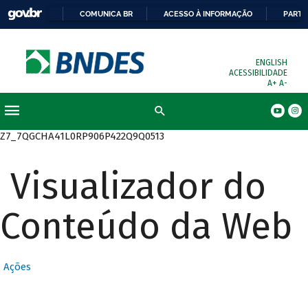
COMUNICA BR
ACESSO À INFORMAÇÃO
PARTI
ENGLISH
ACESSIBILIDADE
A+
A-
Busca
Z7_7QGCHA41L0RP906P422Q9Q0513
Visualizador do
Conteúdo da Web
Ações