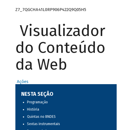
Z7_7QGCHA41L0RP906P422Q9Q05H5
Visualizador
do Conteúdo
da Web
Ações
NESTA SEÇÃO
Programação
História
Quintas no BNDES
Sextas instrumentais