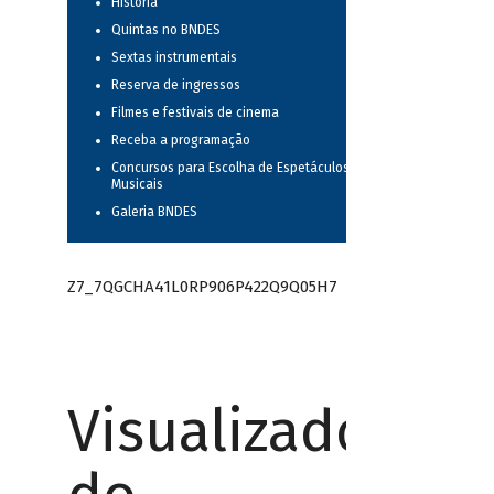
História
Quintas no BNDES
Sextas instrumentais
Reserva de ingressos
Filmes e festivais de cinema
Receba a programação
Concursos para Escolha de Espetáculos
Musicais
Galeria BNDES
Z7_7QGCHA41L0RP906P422Q9Q05H7
Visualizador