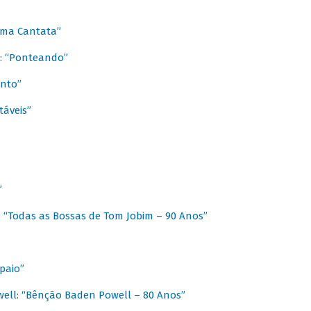
 Uma Cantata”
l: “Ponteando”
ento”
táveis”
”
: “Todas as Bossas de Tom Jobim – 90 Anos”
paio”
ell: “Bênção Baden Powell – 80 Anos”