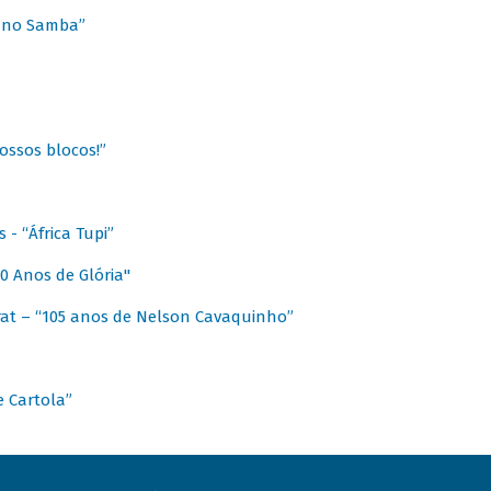
a no Samba”
ossos blocos!”
- “África Tupi”
0 Anos de Glória"
at – “105 anos de Nelson Cavaquinho”
e Cartola”