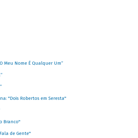
 “O Meu Nome É Qualquer Um”
a”
”
na: "Dois Robertos em Seresta"
"
o Branco"
 Fala de Gente"