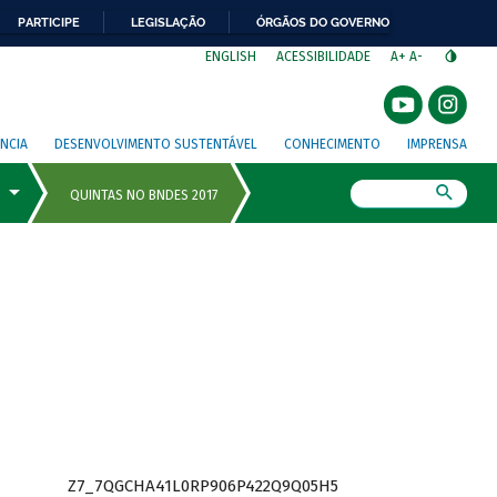
PARTICIPE
LEGISLAÇÃO
ÓRGÃOS DO GOVERNO
⁣
ENGLISH
ACESSIBILIDADE
A+
A-
NCIA
DESENVOLVIMENTO SUSTENTÁVEL
CONHECIMENTO
IMPRENSA
Busca
Z7_7QGCHA41L0RP906P422Q9Q05H5