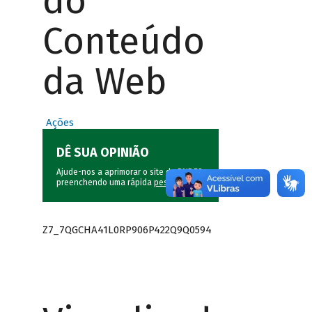
do
Conteúdo
da Web
Ações
DÊ SUA OPINIÃO
Ajude-nos a aprimorar o site do BNDES
preenchendo uma rápida
pesquisa
.
Z7_7QGCHA41L0RP906P422Q9Q0594