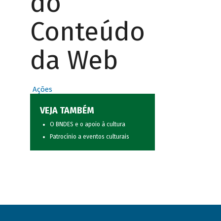
do
Conteúdo
da Web
Ações
VEJA TAMBÉM
O BNDES e o apoio à cultura
Patrocínio a eventos culturais