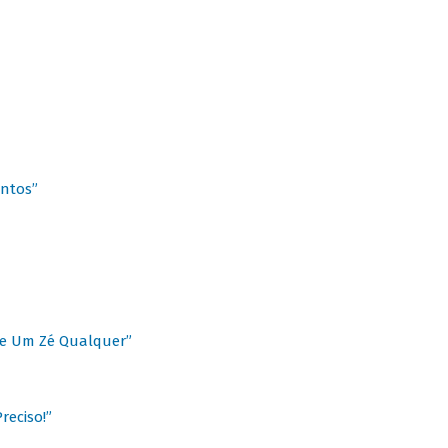
antos”
 de Um Zé Qualquer”
reciso!”