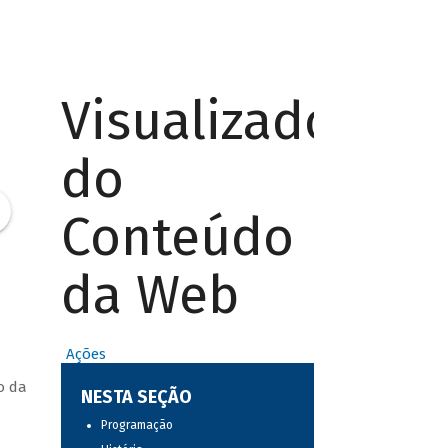
Visualizador
do
Conteúdo
da Web
Ações
o da
NESTA SEÇÃO
Programação