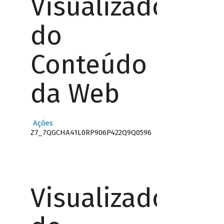
Visualizador
do
Conteúdo
da Web
Ações
Z7_7QGCHA41L0RP906P422Q9Q0596
Visualizador