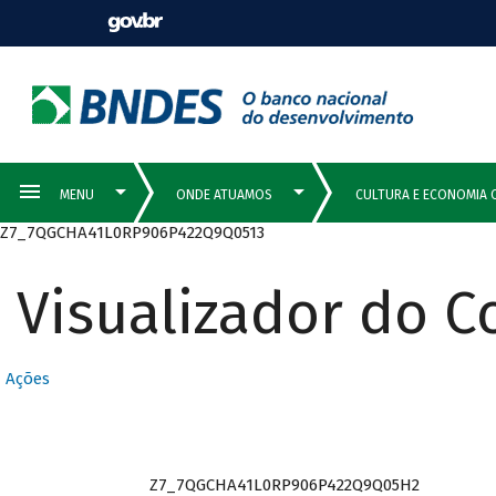
Z7_7QGCHA41L0RP906P422Q9Q0513
Visualizador do 
Ações
Z7_7QGCHA41L0RP906P422Q9Q05H2