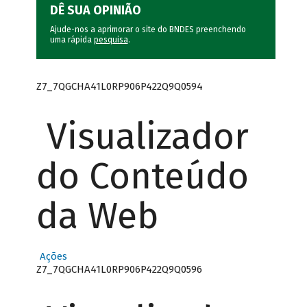
DÊ SUA OPINIÃO
Ajude-nos a aprimorar o site do BNDES preenchendo
uma rápida
pesquisa
.
Z7_7QGCHA41L0RP906P422Q9Q0594
Visualizador
do Conteúdo
da Web
Ações
Z7_7QGCHA41L0RP906P422Q9Q0596