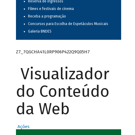
Reserva de ingressos
Filmes e festivais de cinema
Receba a programação
Concursos para Escolha de Espetáculos Musicais
Galeria BNDES
Z7_7QGCHA41L0RP906P422Q9Q05H7
Visualizador
do Conteúdo
da Web
Ações