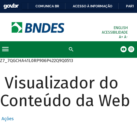
COMUNICA BR
ACESSO À INFORMAÇÃO
PARTI
ENGLISH
ACESSIBILIDADE
A+
A-
Busca
Z7_7QGCHA41L0RP906P422Q9Q0513
Visualizador do
Conteúdo da Web
Ações