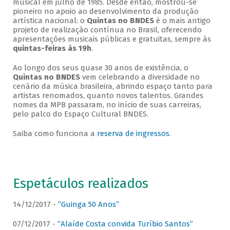
musical em julho de 1985. Desde então, mostrou-se
pioneiro no apoio ao desenvolvimento da produção
artística nacional: o
Quintas no BNDES
é o mais antigo
projeto de realização contínua no Brasil, oferecendo
apresentações musicais públicas e gratuitas, sempre às
quintas-feiras às 19h
.
Ao longo dos seus quase 30 anos de existência, o
Quintas no BNDES
vem celebrando a diversidade no
cenário da música brasileira, abrindo espaço tanto para
artistas renomados, quanto novos talentos. Grandes
nomes da MPB passaram, no início de suas carreiras,
pelo palco do Espaço Cultural BNDES.
Saiba como funciona a
reserva de ingressos
.
Espetáculos realizados
14/12/2017 -
“Guinga 50 Anos”
07/12/2017 -
“Alaíde Costa convida Turíbio Santos”