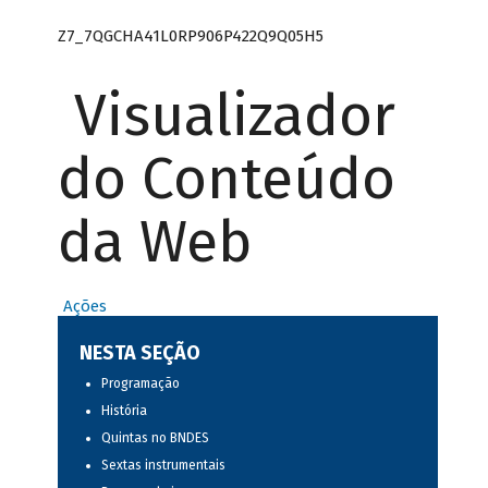
Z7_7QGCHA41L0RP906P422Q9Q05H5
Visualizador
do Conteúdo
da Web
Ações
NESTA SEÇÃO
Programação
História
Quintas no BNDES
Sextas instrumentais