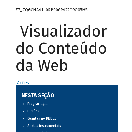
Z7_7QGCHA41L0RP906P422Q9Q05H5
Visualizador
do Conteúdo
da Web
Ações
NESTA SEÇÃO
Programação
História
Quintas no BNDES
Sextas instrumentais