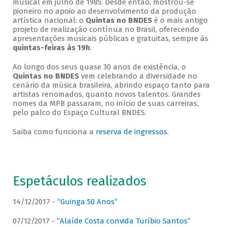
musical em julho de 1985. Desde então, mostrou-se
pioneiro no apoio ao desenvolvimento da produção
artística nacional: o
Quintas no BNDES
é o mais antigo
projeto de realização contínua no Brasil, oferecendo
apresentações musicais públicas e gratuitas, sempre às
quintas-feiras às 19h
.
Ao longo dos seus quase 30 anos de existência, o
Quintas no BNDES
vem celebrando a diversidade no
cenário da música brasileira, abrindo espaço tanto para
artistas renomados, quanto novos talentos. Grandes
nomes da MPB passaram, no início de suas carreiras,
pelo palco do Espaço Cultural BNDES.
Saiba como funciona a
reserva de ingressos
.
Espetáculos realizados
14/12/2017 -
“Guinga 50 Anos”
07/12/2017 -
“Alaíde Costa convida Turíbio Santos”