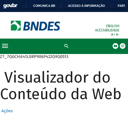
COMUNICA BR
ACESSO À INFORMAÇÃO
PARTI
ENGLISH
ACESSIBILIDADE
A+
A-
Busca
Z7_7QGCHA41L0RP906P422Q9Q0513
Visualizador do
Conteúdo da Web
Ações