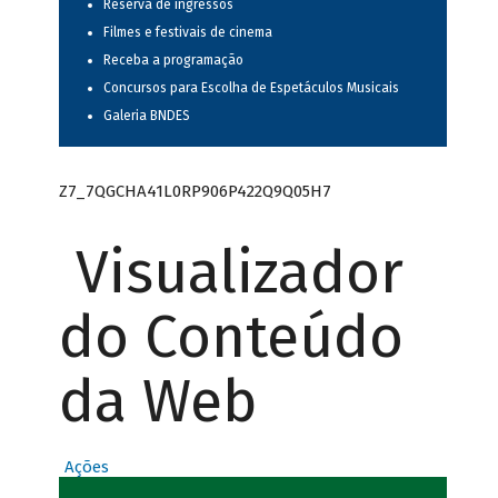
Reserva de ingressos
Filmes e festivais de cinema
Receba a programação
Concursos para Escolha de Espetáculos Musicais
Galeria BNDES
Z7_7QGCHA41L0RP906P422Q9Q05H7
Visualizador
do Conteúdo
da Web
Ações