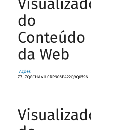
Visualizador
do
Conteúdo
da Web
Ações
Z7_7QGCHA41L0RP906P422Q9Q0596
Visualizador