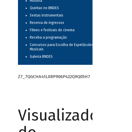
História
Quintas no BNDES
Sextas instrumentais
Reserva de ingressos
Filmes e festivais de cinema
Receba a programação
Concursos para Escolha de Espetáculos
Musicais
Galeria BNDES
Z7_7QGCHA41L0RP906P422Q9Q05H7
Visualizador