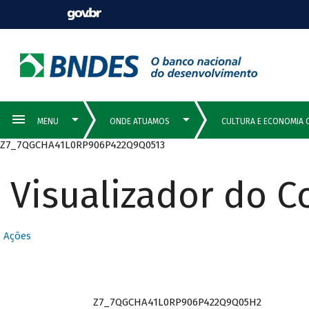
Z7_7QGCHA41L0RP906P422Q9Q0513
Visualizador do 
Ações
Z7_7QGCHA41L0RP906P422Q9Q05H2