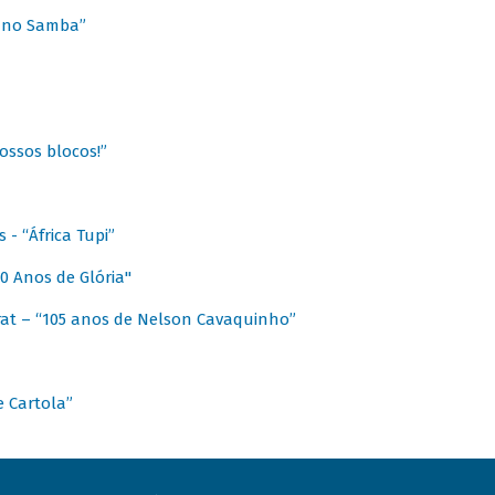
a no Samba”
ossos blocos!”
- “África Tupi”
0 Anos de Glória"
at – “105 anos de Nelson Cavaquinho”
e Cartola”