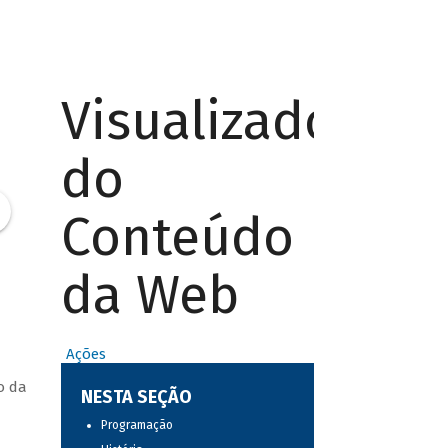
Visualizador
do
Conteúdo
da Web
Ações
o da
NESTA SEÇÃO
Programação