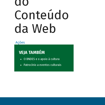
do
Conteúdo
da Web
Ações
VEJA TAMBÉM
O BNDES e o apoio à cultura
Patrocínio a eventos culturais