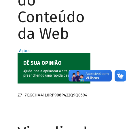
do
Conteúdo
da Web
Ações
DÊ SUA OPINIÃO
Ajude-nos a aprimorar o site do BNDES
preenchendo uma rápida
pesquisa
.
Z7_7QGCHA41L0RP906P422Q9Q0594