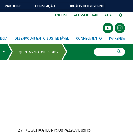
PARTICIPE
LEGISLAÇÃO
ÓRGÃOS DO GOVERNO
⁣
ENGLISH
ACESSIBILIDADE
A+
A-
NCIA
DESENVOLVIMENTO SUSTENTÁVEL
CONHECIMENTO
IMPRENSA
Busca
Z7_7QGCHA41L0RP906P422Q9Q05H5