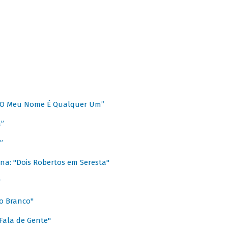
 “O Meu Nome É Qualquer Um”
a”
”
na: "Dois Robertos em Seresta"
"
o Branco"
 Fala de Gente"