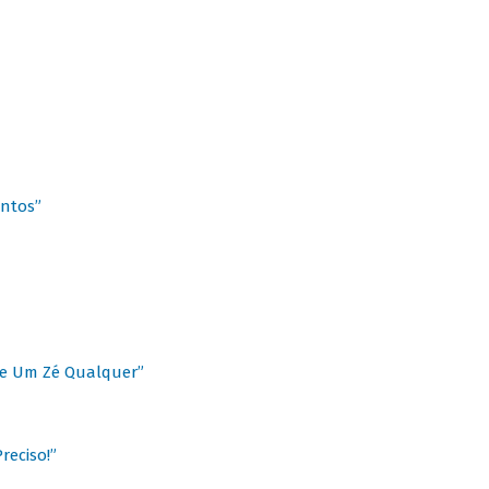
antos”
 de Um Zé Qualquer”
reciso!”