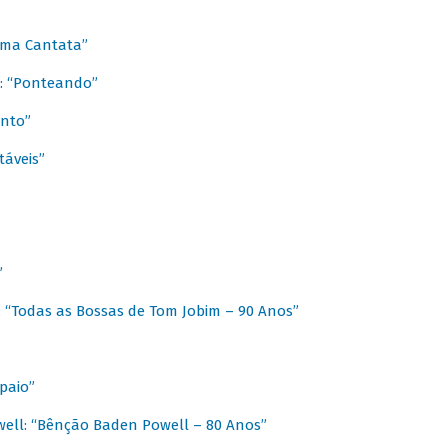
 Uma Cantata”
l: “Ponteando”
ento”
táveis”
”
: “Todas as Bossas de Tom Jobim – 90 Anos”
paio”
ell: “Bênção Baden Powell – 80 Anos”