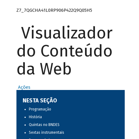
Z7_7QGCHA41L0RP906P422Q9Q05H5
Visualizador
do Conteúdo
da Web
Ações
NESTA SEÇÃO
Programação
História
Quintas no BNDES
Sextas instrumentais