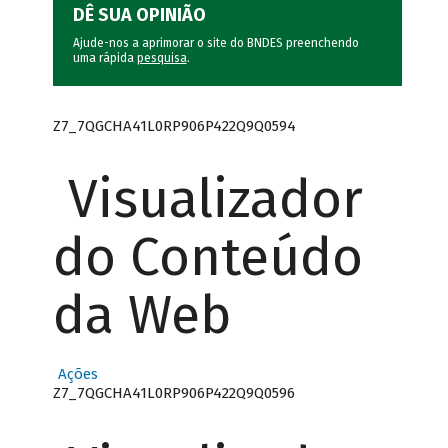
DÊ SUA OPINIÃO
Ajude-nos a aprimorar o site do BNDES preenchendo
uma rápida
pesquisa
.
Z7_7QGCHA41L0RP906P422Q9Q0594
Visualizador
do Conteúdo
da Web
Ações
Z7_7QGCHA41L0RP906P422Q9Q0596