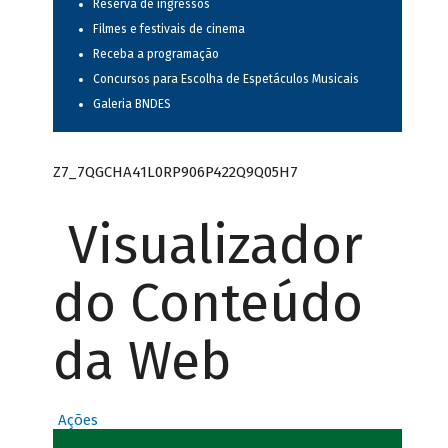
Reserva de ingressos
Filmes e festivais de cinema
Receba a programação
Concursos para Escolha de Espetáculos Musicais
Galeria BNDES
Z7_7QGCHA41L0RP906P422Q9Q05H7
Visualizador
do Conteúdo
da Web
Ações