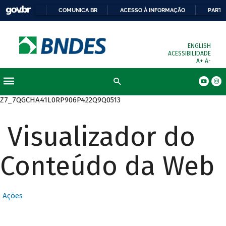
COMUNICA BR
ACESSO À INFORMAÇÃO
PARTI
ENGLISH
ACESSIBILIDADE
A+
A-
Busca
Z7_7QGCHA41L0RP906P422Q9Q0513
Visualizador do
Conteúdo da Web
Ações