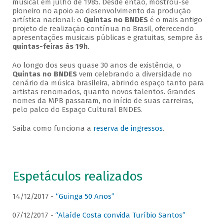
musical em julho de 1985. Desde então, mostrou-se
pioneiro no apoio ao desenvolvimento da produção
artística nacional: o
Quintas no BNDES
é o mais antigo
projeto de realização contínua no Brasil, oferecendo
apresentações musicais públicas e gratuitas, sempre às
quintas-feiras às 19h
.
Ao longo dos seus quase 30 anos de existência, o
Quintas no BNDES
vem celebrando a diversidade no
cenário da música brasileira, abrindo espaço tanto para
artistas renomados, quanto novos talentos. Grandes
nomes da MPB passaram, no início de suas carreiras,
pelo palco do Espaço Cultural BNDES.
Saiba como funciona a
reserva de ingressos
.
Espetáculos realizados
14/12/2017 -
“Guinga 50 Anos”
07/12/2017 -
“Alaíde Costa convida Turíbio Santos”