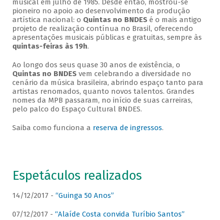
musical em julho de 1985. Desde então, mostrou-se
pioneiro no apoio ao desenvolvimento da produção
artística nacional: o
Quintas no BNDES
é o mais antigo
projeto de realização contínua no Brasil, oferecendo
apresentações musicais públicas e gratuitas, sempre às
quintas-feiras às 19h
.
Ao longo dos seus quase 30 anos de existência, o
Quintas no BNDES
vem celebrando a diversidade no
cenário da música brasileira, abrindo espaço tanto para
artistas renomados, quanto novos talentos. Grandes
nomes da MPB passaram, no início de suas carreiras,
pelo palco do Espaço Cultural BNDES.
Saiba como funciona a
reserva de ingressos
.
Espetáculos realizados
14/12/2017 -
“Guinga 50 Anos”
07/12/2017 -
“Alaíde Costa convida Turíbio Santos”