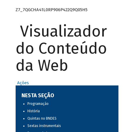
Z7_7QGCHA41L0RP906P422Q9Q05H5
Visualizador
do Conteúdo
da Web
Ações
NESTA SEÇÃO
Programação
História
Quintas no BNDES
Sextas instrumentais