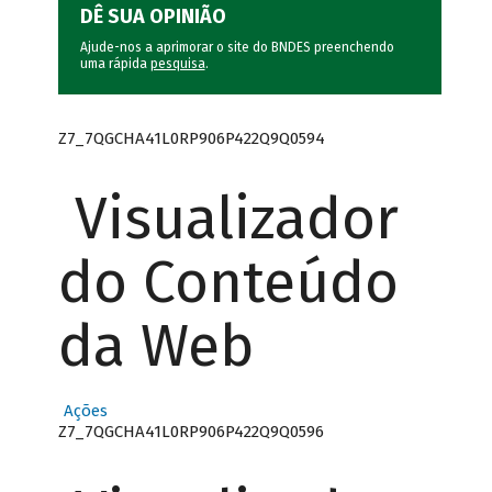
DÊ SUA OPINIÃO
Ajude-nos a aprimorar o site do BNDES preenchendo
uma rápida
pesquisa
.
Z7_7QGCHA41L0RP906P422Q9Q0594
Visualizador
do Conteúdo
da Web
Ações
Z7_7QGCHA41L0RP906P422Q9Q0596