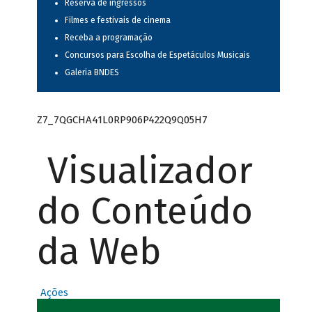
Reserva de ingressos
Filmes e festivais de cinema
Receba a programação
Concursos para Escolha de Espetáculos Musicais
Galeria BNDES
Z7_7QGCHA41L0RP906P422Q9Q05H7
Visualizador
do Conteúdo
da Web
Ações