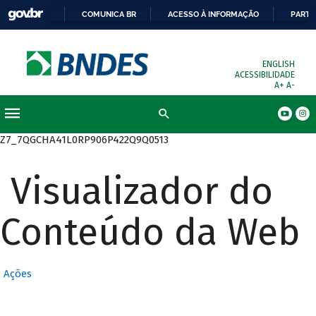
COMUNICA BR
ACESSO À INFORMAÇÃO
PARTI
ENGLISH
ACESSIBILIDADE
A+
A-
Busca
Z7_7QGCHA41L0RP906P422Q9Q0513
Visualizador do
Conteúdo da Web
Ações