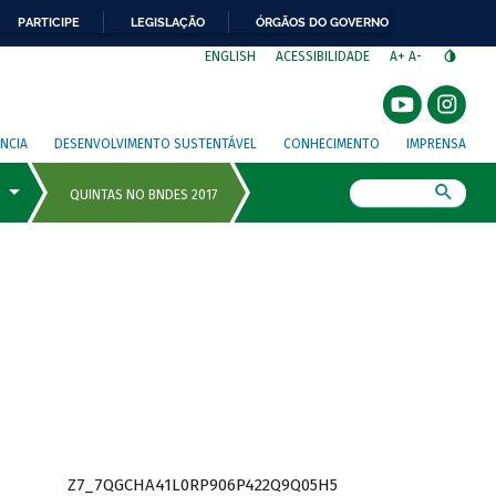
PARTICIPE
LEGISLAÇÃO
ÓRGÃOS DO GOVERNO
⁣
ENGLISH
ACESSIBILIDADE
A+
A-
NCIA
DESENVOLVIMENTO SUSTENTÁVEL
CONHECIMENTO
IMPRENSA
Busca
Z7_7QGCHA41L0RP906P422Q9Q05H5