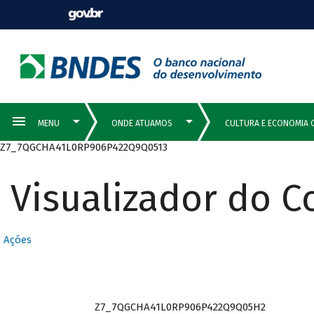
Z7_7QGCHA41L0RP906P422Q9Q0513
Visualizador do 
Ações
Z7_7QGCHA41L0RP906P422Q9Q05H2