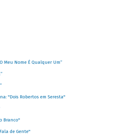
 “O Meu Nome É Qualquer Um”
a”
”
na: "Dois Robertos em Seresta"
"
o Branco"
 Fala de Gente"