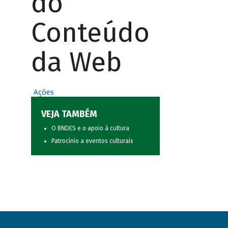
do
Conteúdo
da Web
Ações
VEJA TAMBÉM
O BNDES e o apoio à cultura
Patrocínio a eventos culturais