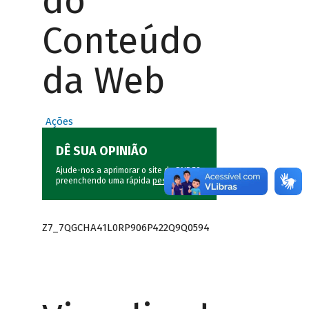
do
Conteúdo
da Web
Ações
DÊ SUA OPINIÃO
Ajude-nos a aprimorar o site do BNDES
preenchendo uma rápida
pesquisa
.
Z7_7QGCHA41L0RP906P422Q9Q0594