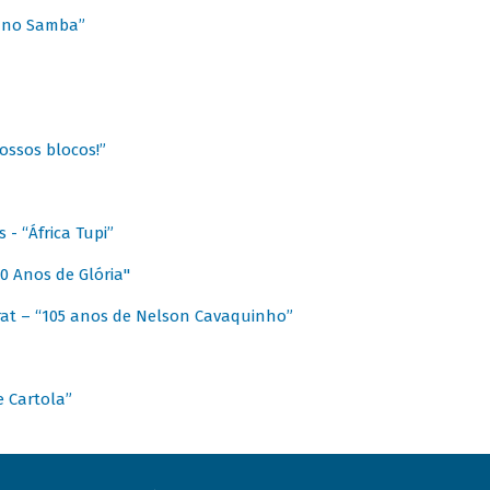
a no Samba”
ossos blocos!”
- “África Tupi”
0 Anos de Glória"
at – “105 anos de Nelson Cavaquinho”
e Cartola”