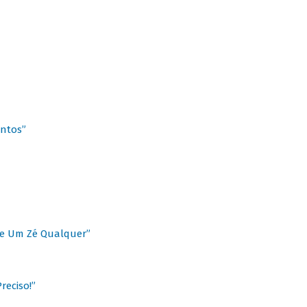
antos”
 de Um Zé Qualquer”
reciso!”