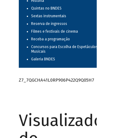
História
Quintas no BNDES
Sextas instrumentais
Reserva de ingressos
Filmes e festivais de cinema
Receba a programação
Concursos para Escolha de Espetáculos
Musicais
Galeria BNDES
Z7_7QGCHA41L0RP906P422Q9Q05H7
Visualizador