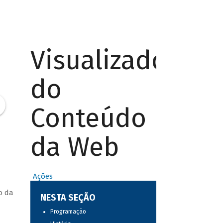
Visualizador
do
Conteúdo
da Web
Ações
o da
NESTA SEÇÃO
Programação