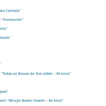
 Uma Cantata”
l: “Ponteando”
ento”
táveis”
”
: “Todas as Bossas de Tom Jobim – 90 Anos”
paio”
ell: “Bênção Baden Powell – 80 Anos”