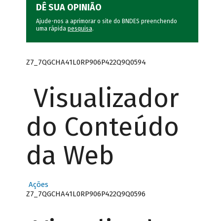
DÊ SUA OPINIÃO
Ajude-nos a aprimorar o site do BNDES preenchendo
uma rápida
pesquisa
.
Z7_7QGCHA41L0RP906P422Q9Q0594
Visualizador
do Conteúdo
da Web
Ações
Z7_7QGCHA41L0RP906P422Q9Q0596