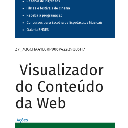
Reserva de ingressos
Filmes e festivais de cinema
Receba a programação
Concursos para Escolha de Espetáculos Musicais
Galeria BNDES
Z7_7QGCHA41L0RP906P422Q9Q05H7
Visualizador
do Conteúdo
da Web
Ações