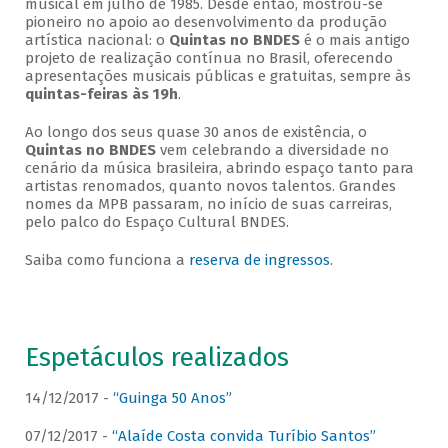
musical em julho de 1985. Desde então, mostrou-se
pioneiro no apoio ao desenvolvimento da produção
artística nacional: o
Quintas no BNDES
é o mais antigo
projeto de realização contínua no Brasil, oferecendo
apresentações musicais públicas e gratuitas, sempre às
quintas-feiras às 19h
.
Ao longo dos seus quase 30 anos de existência, o
Quintas no BNDES
vem celebrando a diversidade no
cenário da música brasileira, abrindo espaço tanto para
artistas renomados, quanto novos talentos. Grandes
nomes da MPB passaram, no início de suas carreiras,
pelo palco do Espaço Cultural BNDES.
Saiba como funciona a
reserva de ingressos
.
Espetáculos realizados
14/12/2017 -
“Guinga 50 Anos”
07/12/2017 -
“Alaíde Costa convida Turíbio Santos”