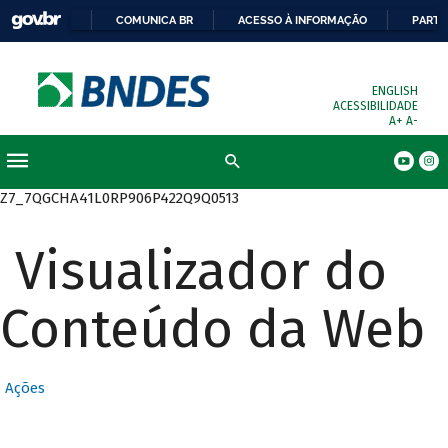
COMUNICA BR
ACESSO À INFORMAÇÃO
PARTI
ENGLISH
ACESSIBILIDADE
A+
A-
Busca
Z7_7QGCHA41L0RP906P422Q9Q0513
Visualizador do
Conteúdo da Web
Ações