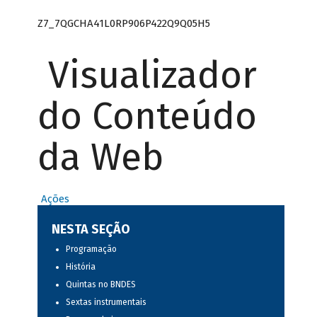
Z7_7QGCHA41L0RP906P422Q9Q05H5
Visualizador
do Conteúdo
da Web
Ações
NESTA SEÇÃO
Programação
História
Quintas no BNDES
Sextas instrumentais