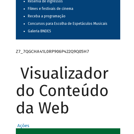
Reserva de ingressos
Filmes e festivais de cinema
Receba a programação
Concursos para Escolha de Espetáculos Musicais
Galeria BNDES
Z7_7QGCHA41L0RP906P422Q9Q05H7
Visualizador
do Conteúdo
da Web
Ações