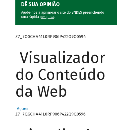
DÊ SUA OPINIÃO
Ajude-nos a aprimorar o site do BNDES preenchendo
uma rápida
pesquisa
.
Z7_7QGCHA41L0RP906P422Q9Q0594
Visualizador
do Conteúdo
da Web
Ações
Z7_7QGCHA41L0RP906P422Q9Q0596