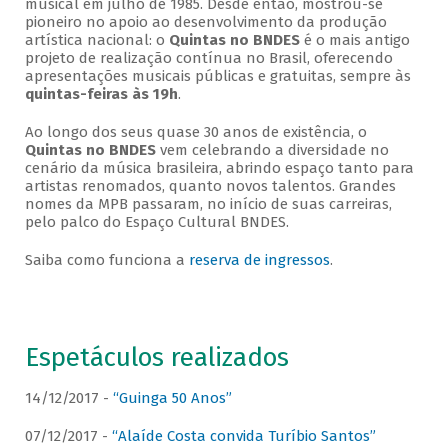
musical em julho de 1985. Desde então, mostrou-se
pioneiro no apoio ao desenvolvimento da produção
artística nacional: o
Quintas no BNDES
é o mais antigo
projeto de realização contínua no Brasil, oferecendo
apresentações musicais públicas e gratuitas, sempre às
quintas-feiras às 19h
.
Ao longo dos seus quase 30 anos de existência, o
Quintas no BNDES
vem celebrando a diversidade no
cenário da música brasileira, abrindo espaço tanto para
artistas renomados, quanto novos talentos. Grandes
nomes da MPB passaram, no início de suas carreiras,
pelo palco do Espaço Cultural BNDES.
Saiba como funciona a
reserva de ingressos
.
Espetáculos realizados
14/12/2017 -
“Guinga 50 Anos”
07/12/2017 -
“Alaíde Costa convida Turíbio Santos”