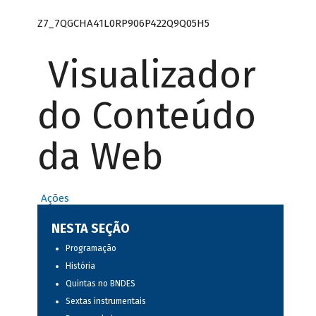
Z7_7QGCHA41L0RP906P422Q9Q05H5
Visualizador
do Conteúdo
da Web
Ações
NESTA SEÇÃO
Programação
História
Quintas no BNDES
Sextas instrumentais