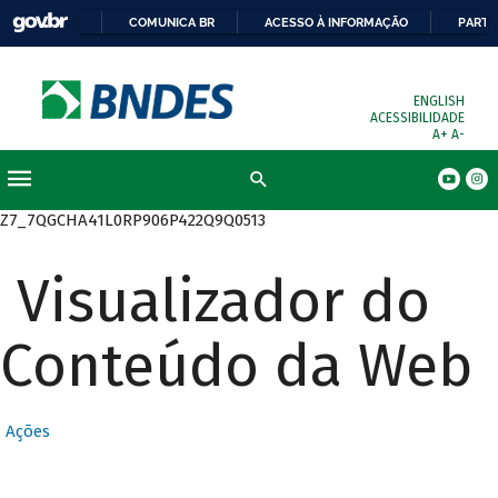
COMUNICA BR
ACESSO À INFORMAÇÃO
PARTI
ENGLISH
ACESSIBILIDADE
A+
A-
Busca
Z7_7QGCHA41L0RP906P422Q9Q0513
Visualizador do
Conteúdo da Web
Ações