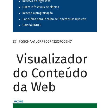
Reserva de ingressos
Filmes e festivais de cinema
Receba a programação
Concursos para Escolha de Espetáculos Musicais
Galeria BNDES
Z7_7QGCHA41L0RP906P422Q9Q05H7
Visualizador
do Conteúdo
da Web
Ações