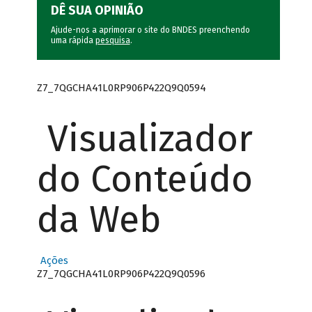
DÊ SUA OPINIÃO
Ajude-nos a aprimorar o site do BNDES preenchendo
uma rápida
pesquisa
.
Z7_7QGCHA41L0RP906P422Q9Q0594
Visualizador
do Conteúdo
da Web
Ações
Z7_7QGCHA41L0RP906P422Q9Q0596