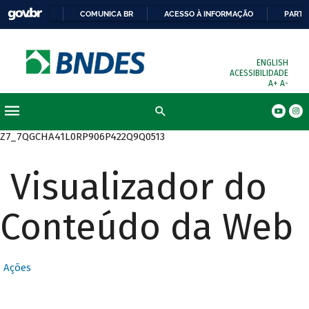
COMUNICA BR
ACESSO À INFORMAÇÃO
PARTI
ENGLISH
ACESSIBILIDADE
A+
A-
Busca
Z7_7QGCHA41L0RP906P422Q9Q0513
Visualizador do
Conteúdo da Web
Ações