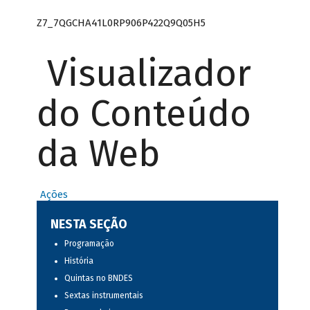
Z7_7QGCHA41L0RP906P422Q9Q05H5
Visualizador
do Conteúdo
da Web
Ações
NESTA SEÇÃO
Programação
História
Quintas no BNDES
Sextas instrumentais