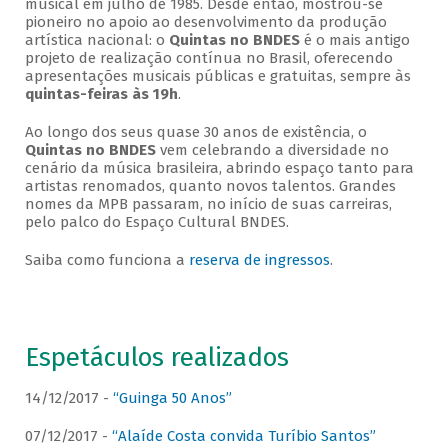
musical em julho de 1985. Desde então, mostrou-se
pioneiro no apoio ao desenvolvimento da produção
artística nacional: o
Quintas no BNDES
é o mais antigo
projeto de realização contínua no Brasil, oferecendo
apresentações musicais públicas e gratuitas, sempre às
quintas-feiras às 19h
.
Ao longo dos seus quase 30 anos de existência, o
Quintas no BNDES
vem celebrando a diversidade no
cenário da música brasileira, abrindo espaço tanto para
artistas renomados, quanto novos talentos. Grandes
nomes da MPB passaram, no início de suas carreiras,
pelo palco do Espaço Cultural BNDES.
Saiba como funciona a
reserva de ingressos
.
Espetáculos realizados
14/12/2017 -
“Guinga 50 Anos”
07/12/2017 -
“Alaíde Costa convida Turíbio Santos”