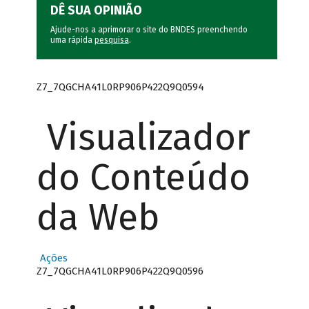
DÊ SUA OPINIÃO
Ajude-nos a aprimorar o site do BNDES preenchendo
uma rápida
pesquisa
.
Z7_7QGCHA41L0RP906P422Q9Q0594
Visualizador
do Conteúdo
da Web
Ações
Z7_7QGCHA41L0RP906P422Q9Q0596