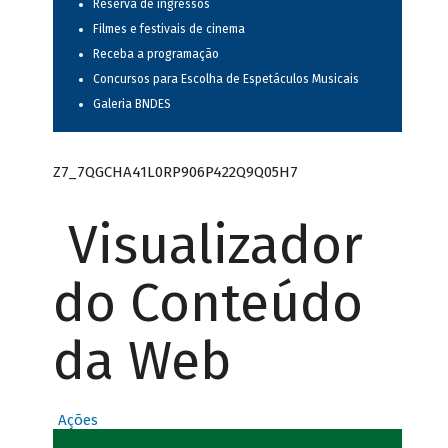
Reserva de ingressos
Filmes e festivais de cinema
Receba a programação
Concursos para Escolha de Espetáculos Musicais
Galeria BNDES
Z7_7QGCHA41L0RP906P422Q9Q05H7
Visualizador
do Conteúdo
da Web
Ações