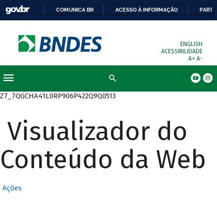
COMUNICA BR
ACESSO À INFORMAÇÃO
PARTI
ENGLISH
ACESSIBILIDADE
A+
A-
Busca
Z7_7QGCHA41L0RP906P422Q9Q0513
Visualizador do
Conteúdo da Web
Ações