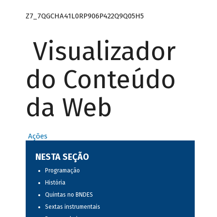
Z7_7QGCHA41L0RP906P422Q9Q05H5
Visualizador
do Conteúdo
da Web
Ações
NESTA SEÇÃO
Programação
História
Quintas no BNDES
Sextas instrumentais