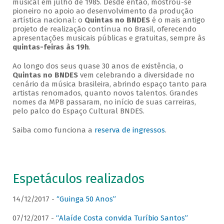
musical em julho de 1985. Desde então, mostrou-se
pioneiro no apoio ao desenvolvimento da produção
artística nacional: o
Quintas no BNDES
é o mais antigo
projeto de realização contínua no Brasil, oferecendo
apresentações musicais públicas e gratuitas, sempre às
quintas-feiras às 19h
.
Ao longo dos seus quase 30 anos de existência, o
Quintas no BNDES
vem celebrando a diversidade no
cenário da música brasileira, abrindo espaço tanto para
artistas renomados, quanto novos talentos. Grandes
nomes da MPB passaram, no início de suas carreiras,
pelo palco do Espaço Cultural BNDES.
Saiba como funciona a
reserva de ingressos
.
Espetáculos realizados
14/12/2017 -
“Guinga 50 Anos”
07/12/2017 -
“Alaíde Costa convida Turíbio Santos”