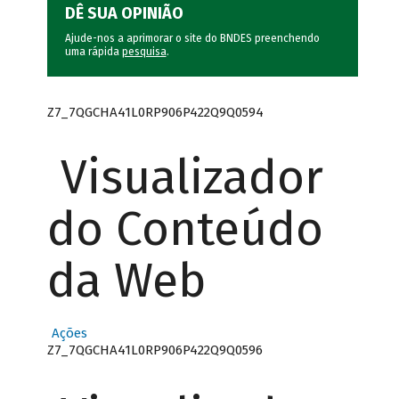
DÊ SUA OPINIÃO
Ajude-nos a aprimorar o site do BNDES preenchendo
uma rápida
pesquisa
.
Z7_7QGCHA41L0RP906P422Q9Q0594
Visualizador
do Conteúdo
da Web
Ações
Z7_7QGCHA41L0RP906P422Q9Q0596