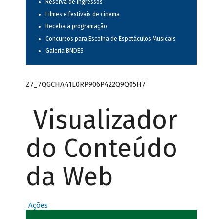
Reserva de ingressos
Filmes e festivais de cinema
Receba a programação
Concursos para Escolha de Espetáculos Musicais
Galeria BNDES
Z7_7QGCHA41L0RP906P422Q9Q05H7
Visualizador
do Conteúdo
da Web
Ações