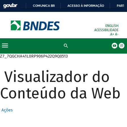
COMUNICA BR
ACESSO À INFORMAÇÃO
PARTI
ENGLISH
ACESSIBILIDADE
A+
A-
Busca
Z7_7QGCHA41L0RP906P422Q9Q0513
Visualizador do
Conteúdo da Web
Ações