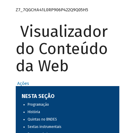
Z7_7QGCHA41L0RP906P422Q9Q05H5
Visualizador
do Conteúdo
da Web
Ações
NESTA SEÇÃO
Programação
História
Quintas no BNDES
Sextas instrumentais