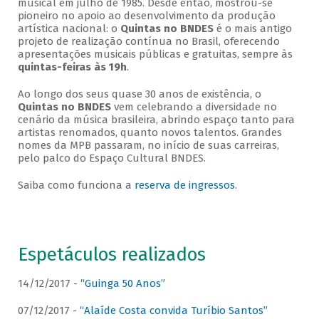
musical em julho de 1985. Desde então, mostrou-se
pioneiro no apoio ao desenvolvimento da produção
artística nacional: o
Quintas no BNDES
é o mais antigo
projeto de realização contínua no Brasil, oferecendo
apresentações musicais públicas e gratuitas, sempre às
quintas-feiras às 19h
.
Ao longo dos seus quase 30 anos de existência, o
Quintas no BNDES
vem celebrando a diversidade no
cenário da música brasileira, abrindo espaço tanto para
artistas renomados, quanto novos talentos. Grandes
nomes da MPB passaram, no início de suas carreiras,
pelo palco do Espaço Cultural BNDES.
Saiba como funciona a
reserva de ingressos
.
Espetáculos realizados
14/12/2017 -
“Guinga 50 Anos”
07/12/2017 -
“Alaíde Costa convida Turíbio Santos”