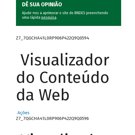
DÊ SUA OPINIÃO
Ajude-nos a aprimorar o site do BNDES preenchendo
uma rápida
pesquisa
.
Z7_7QGCHA41L0RP906P422Q9Q0594
Visualizador
do Conteúdo
da Web
Ações
Z7_7QGCHA41L0RP906P422Q9Q0596