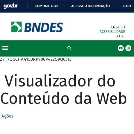
COMUNICA BR
ACESSO À INFORMAÇÃO
PARTI
ENGLISH
ACESSIBILIDADE
A+
A-
Busca
Z7_7QGCHA41L0RP906P422Q9Q0513
Visualizador do
Conteúdo da Web
Ações