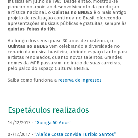
musical em julho de 1985. Desde então, mostrou-se
pioneiro no apoio ao desenvolvimento da produção
artística nacional: o
Quintas no BNDES
é o mais antigo
projeto de realização contínua no Brasil, oferecendo
apresentações musicais públicas e gratuitas, sempre às
quintas-feiras às 19h
.
Ao longo dos seus quase 30 anos de existência, o
Quintas no BNDES
vem celebrando a diversidade no
cenário da música brasileira, abrindo espaço tanto para
artistas renomados, quanto novos talentos. Grandes
nomes da MPB passaram, no início de suas carreiras,
pelo palco do Espaço Cultural BNDES.
Saiba como funciona a
reserva de ingressos
.
Espetáculos realizados
14/12/2017 -
“Guinga 50 Anos”
07/12/2017 -
“Alaíde Costa convida Turíbio Santos”