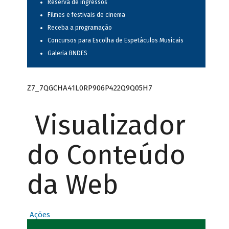
Reserva de ingressos
Filmes e festivais de cinema
Receba a programação
Concursos para Escolha de Espetáculos Musicais
Galeria BNDES
Z7_7QGCHA41L0RP906P422Q9Q05H7
Visualizador
do Conteúdo
da Web
Ações