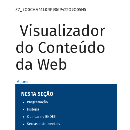
Z7_7QGCHA41L0RP906P422Q9Q05H5
Visualizador
do Conteúdo
da Web
Ações
NESTA SEÇÃO
Programação
História
Quintas no BNDES
Sextas instrumentais