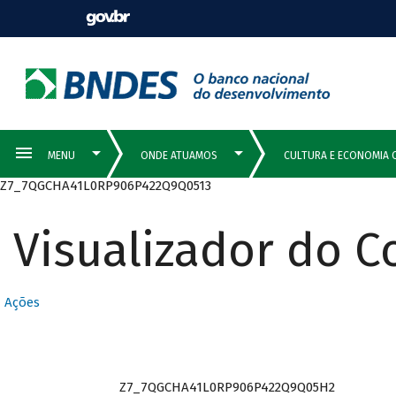
Z7_7QGCHA41L0RP906P422Q9Q0513
Visualizador do 
Ações
Z7_7QGCHA41L0RP906P422Q9Q05H2