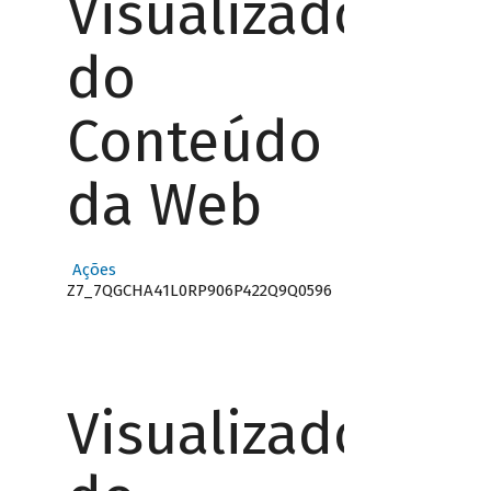
Visualizador
do
Conteúdo
da Web
Ações
Z7_7QGCHA41L0RP906P422Q9Q0596
Visualizador