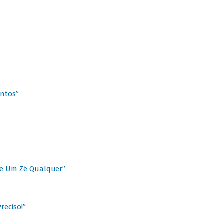
antos”
 de Um Zé Qualquer”
reciso!”