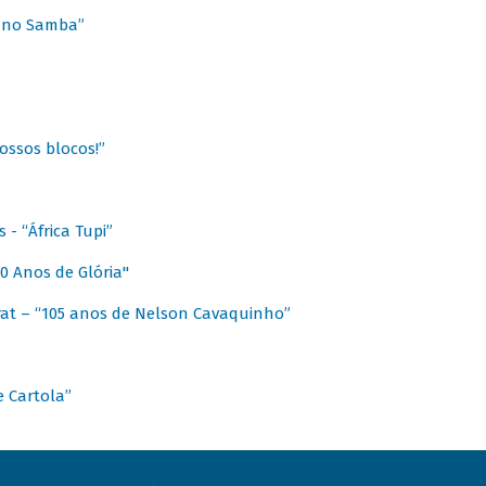
a no Samba”
ossos blocos!”
- “África Tupi”
0 Anos de Glória"
at – “105 anos de Nelson Cavaquinho”
e Cartola”