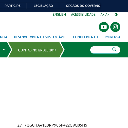
PARTICIPE
LEGISLAÇÃO
ÓRGÃOS DO GOVERNO
⁣
ENGLISH
ACESSIBILIDADE
A+
A-
NCIA
DESENVOLVIMENTO SUSTENTÁVEL
CONHECIMENTO
IMPRENSA
Busca
Z7_7QGCHA41L0RP906P422Q9Q05H5