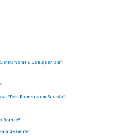
 “O Meu Nome É Qualquer Um”
a”
”
na: "Dois Robertos em Seresta"
"
o Branco"
 Fala de Gente"