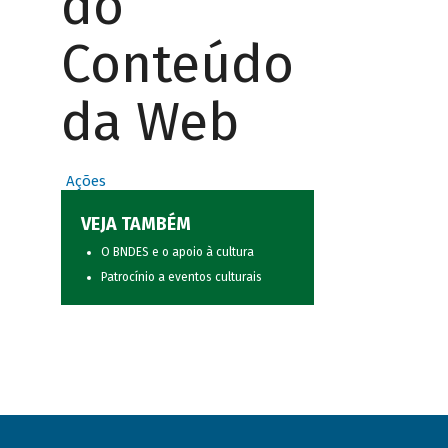
do
Conteúdo
da Web
Ações
VEJA TAMBÉM
O BNDES e o apoio à cultura
Patrocínio a eventos culturais