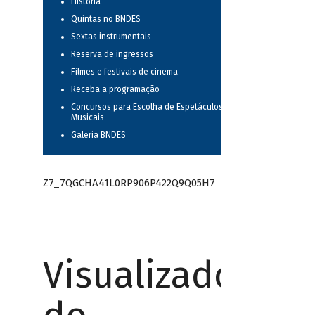
História
Quintas no BNDES
Sextas instrumentais
Reserva de ingressos
Filmes e festivais de cinema
Receba a programação
Concursos para Escolha de Espetáculos
Musicais
Galeria BNDES
Z7_7QGCHA41L0RP906P422Q9Q05H7
Visualizador