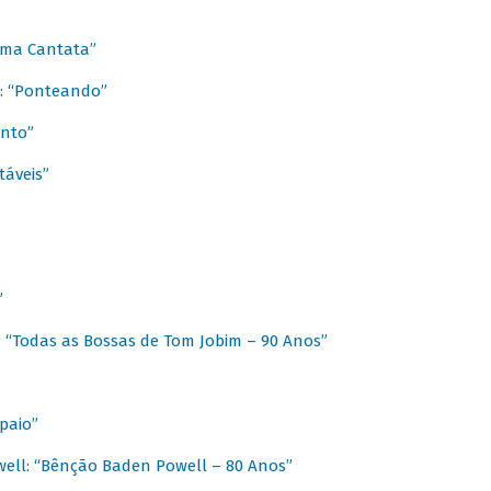
 Uma Cantata”
l: “Ponteando”
ento”
táveis”
”
: “Todas as Bossas de Tom Jobim – 90 Anos”
paio”
ell: “Bênção Baden Powell – 80 Anos”