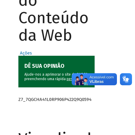
do
Conteúdo
da Web
Ações
DÊ SUA OPINIÃO
Ajude-nos a aprimorar o site do BNDES
preenchendo uma rápida
pesquisa
.
Z7_7QGCHA41L0RP906P422Q9Q0594