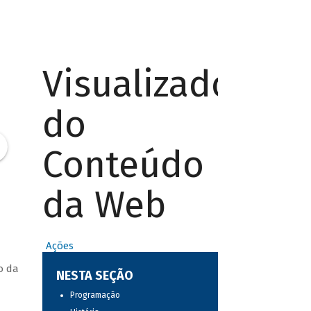
Visualizador
do
Conteúdo
da Web
Ações
o da
NESTA SEÇÃO
Programação