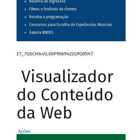
Reserva de ingressos
Filmes e festivais de cinema
Receba a programação
Concursos para Escolha de Espetáculos Musicais
Galeria BNDES
Z7_7QGCHA41L0RP906P422Q9Q05H7
Visualizador
do Conteúdo
da Web
Ações