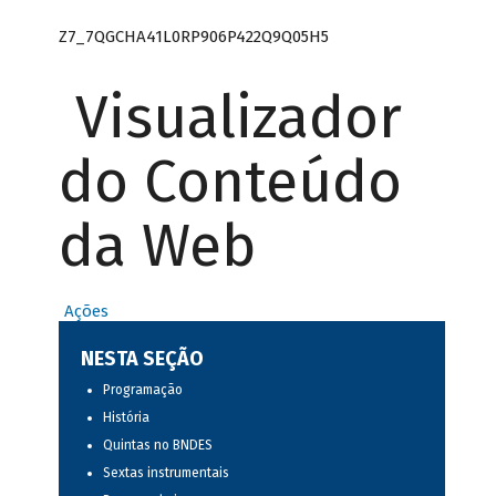
Z7_7QGCHA41L0RP906P422Q9Q05H5
Visualizador
do Conteúdo
da Web
Ações
NESTA SEÇÃO
Programação
História
Quintas no BNDES
Sextas instrumentais