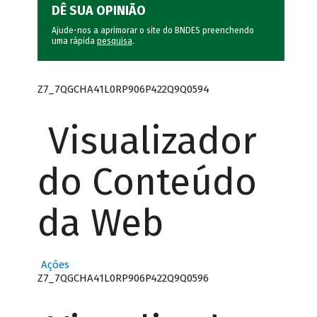
DÊ SUA OPINIÃO
Ajude-nos a aprimorar o site do BNDES preenchendo
uma rápida
pesquisa
.
Z7_7QGCHA41L0RP906P422Q9Q0594
Visualizador
do Conteúdo
da Web
Ações
Z7_7QGCHA41L0RP906P422Q9Q0596