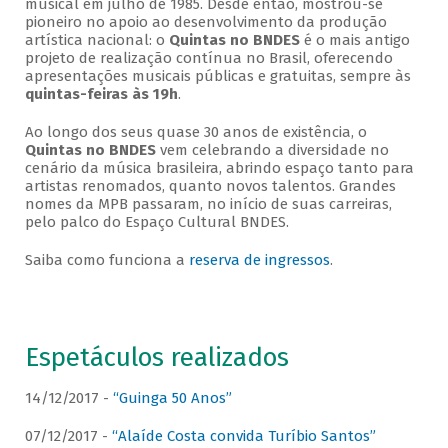
musical em julho de 1985. Desde então, mostrou-se
pioneiro no apoio ao desenvolvimento da produção
artística nacional: o
Quintas no BNDES
é o mais antigo
projeto de realização contínua no Brasil, oferecendo
apresentações musicais públicas e gratuitas, sempre às
quintas-feiras às 19h
.
Ao longo dos seus quase 30 anos de existência, o
Quintas no BNDES
vem celebrando a diversidade no
cenário da música brasileira, abrindo espaço tanto para
artistas renomados, quanto novos talentos. Grandes
nomes da MPB passaram, no início de suas carreiras,
pelo palco do Espaço Cultural BNDES.
Saiba como funciona a
reserva de ingressos
.
Espetáculos realizados
14/12/2017 -
“Guinga 50 Anos”
07/12/2017 -
“Alaíde Costa convida Turíbio Santos”