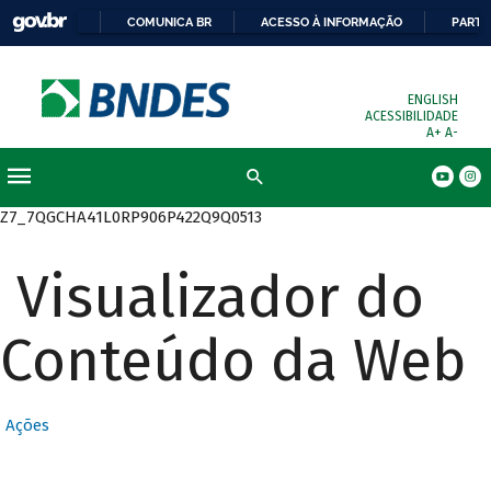
COMUNICA BR
ACESSO À INFORMAÇÃO
PARTI
ENGLISH
ACESSIBILIDADE
A+
A-
Busca
Z7_7QGCHA41L0RP906P422Q9Q0513
Visualizador do
Conteúdo da Web
Ações