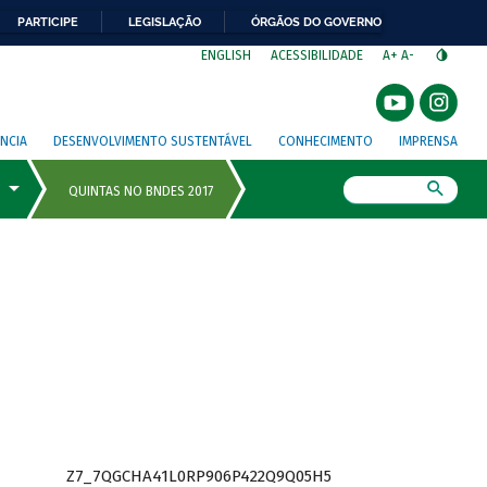
PARTICIPE
LEGISLAÇÃO
ÓRGÃOS DO GOVERNO
⁣
ENGLISH
ACESSIBILIDADE
A+
A-
NCIA
DESENVOLVIMENTO SUSTENTÁVEL
CONHECIMENTO
IMPRENSA
Busca
Z7_7QGCHA41L0RP906P422Q9Q05H5