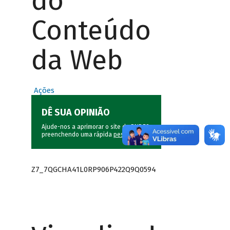
do
Conteúdo
da Web
Ações
DÊ SUA OPINIÃO
Ajude-nos a aprimorar o site do BNDES
preenchendo uma rápida
pesquisa
.
Z7_7QGCHA41L0RP906P422Q9Q0594