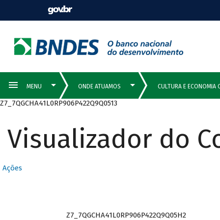
Z7_7QGCHA41L0RP906P422Q9Q0513
Visualizador do 
Ações
Z7_7QGCHA41L0RP906P422Q9Q05H2