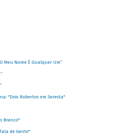
 “O Meu Nome É Qualquer Um”
a”
”
na: "Dois Robertos em Seresta"
"
o Branco"
 Fala de Gente"