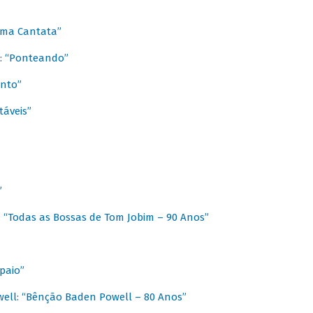
 Uma Cantata”
l: “Ponteando”
ento”
táveis”
”
: “Todas as Bossas de Tom Jobim – 90 Anos”
paio”
ell: “Bênção Baden Powell – 80 Anos”