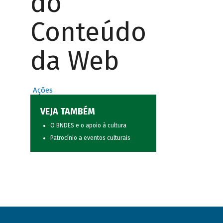
do
Conteúdo
da Web
Ações
VEJA TAMBÉM
O BNDES e o apoio à cultura
Patrocínio a eventos culturais