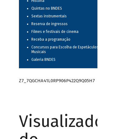
História
Quintas no BNDES
Sextas instrumentais
Reserva de ingressos
Filmes e festivais de cinema
Receba a programação
Concursos para Escolha de Espetáculos
Musicais
Galeria BNDES
Z7_7QGCHA41L0RP906P422Q9Q05H7
Visualizador