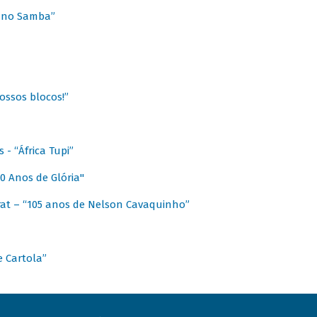
a no Samba”
ossos blocos!”
- “África Tupi”
0 Anos de Glória"
at – “105 anos de Nelson Cavaquinho”
e Cartola”