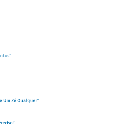
antos”
 de Um Zé Qualquer”
reciso!”