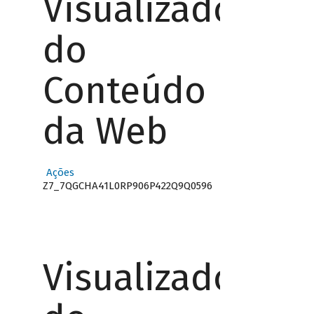
Visualizador
do
Conteúdo
da Web
Ações
Z7_7QGCHA41L0RP906P422Q9Q0596
Visualizador