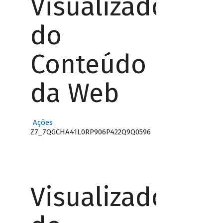
Visualizador
do
Conteúdo
da Web
Ações
Z7_7QGCHA41L0RP906P422Q9Q0596
Visualizador