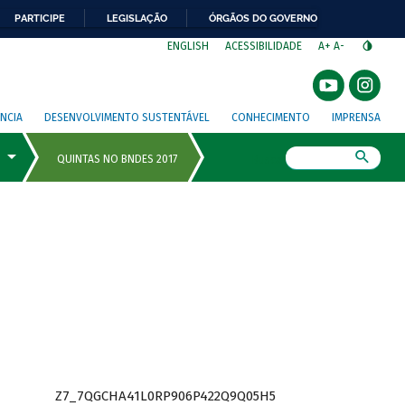
PARTICIPE
LEGISLAÇÃO
ÓRGÃOS DO GOVERNO
⁣
ENGLISH
ACESSIBILIDADE
A+
A-
NCIA
DESENVOLVIMENTO SUSTENTÁVEL
CONHECIMENTO
IMPRENSA
Busca
Z7_7QGCHA41L0RP906P422Q9Q05H5