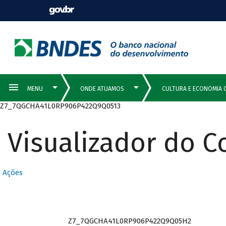
Z7_7QGCHA41L0RP906P422Q9Q0513
Visualizador do 
Ações
Z7_7QGCHA41L0RP906P422Q9Q05H2