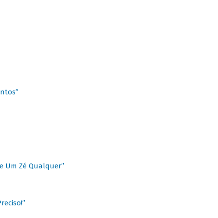
antos”
 de Um Zé Qualquer”
reciso!”