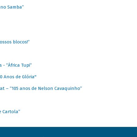
a no Samba”
ossos blocos!”
- “África Tupi”
0 Anos de Glória"
at – “105 anos de Nelson Cavaquinho”
e Cartola”