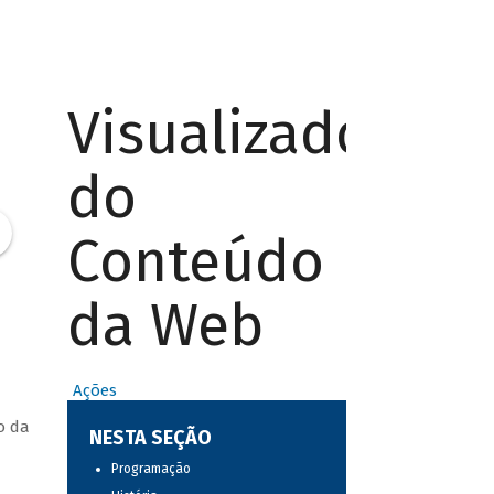
Visualizador
do
Conteúdo
da Web
Ações
o da
NESTA SEÇÃO
Programação