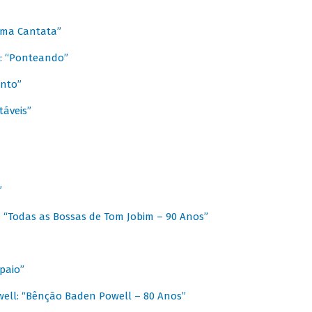
 Uma Cantata”
l: “Ponteando”
ento”
táveis”
”
: “Todas as Bossas de Tom Jobim – 90 Anos”
paio”
ell: “Bênção Baden Powell – 80 Anos”