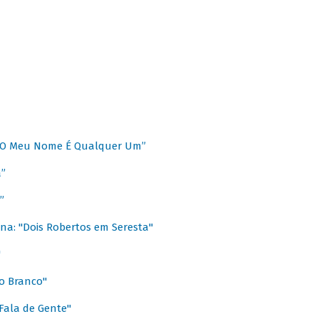
 “O Meu Nome É Qualquer Um”
a”
”
na: "Dois Robertos em Seresta"
"
o Branco"
 Fala de Gente"