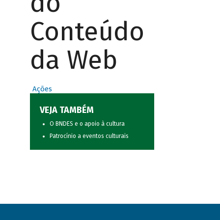
do
Conteúdo
da Web
Ações
VEJA TAMBÉM
O BNDES e o apoio à cultura
Patrocínio a eventos culturais