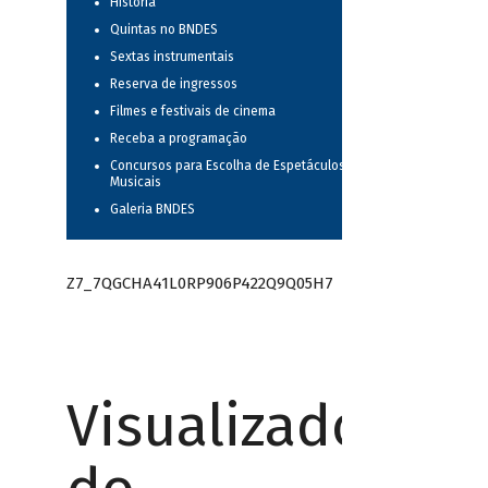
História
Quintas no BNDES
Sextas instrumentais
Reserva de ingressos
Filmes e festivais de cinema
Receba a programação
Concursos para Escolha de Espetáculos
Musicais
Galeria BNDES
Z7_7QGCHA41L0RP906P422Q9Q05H7
Visualizador