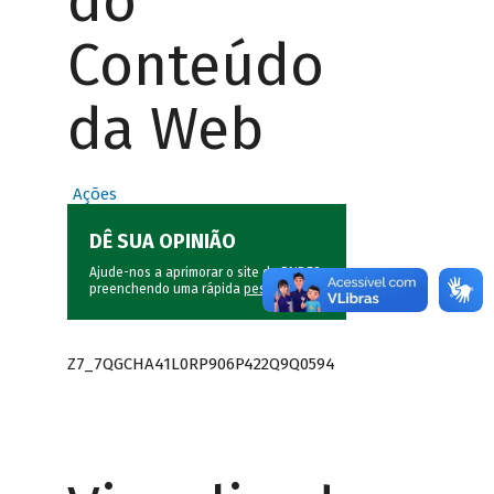
do
Conteúdo
da Web
Ações
DÊ SUA OPINIÃO
Ajude-nos a aprimorar o site do BNDES
preenchendo uma rápida
pesquisa
.
Z7_7QGCHA41L0RP906P422Q9Q0594