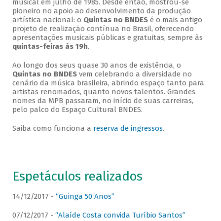
musical em julho de 1985. Desde então, mostrou-se
pioneiro no apoio ao desenvolvimento da produção
artística nacional: o
Quintas no BNDES
é o mais antigo
projeto de realização contínua no Brasil, oferecendo
apresentações musicais públicas e gratuitas, sempre às
quintas-feiras às 19h
.
Ao longo dos seus quase 30 anos de existência, o
Quintas no BNDES
vem celebrando a diversidade no
cenário da música brasileira, abrindo espaço tanto para
artistas renomados, quanto novos talentos. Grandes
nomes da MPB passaram, no início de suas carreiras,
pelo palco do Espaço Cultural BNDES.
Saiba como funciona a
reserva de ingressos
.
Espetáculos realizados
14/12/2017 -
“Guinga 50 Anos”
07/12/2017 -
“Alaíde Costa convida Turíbio Santos”