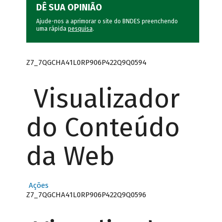
DÊ SUA OPINIÃO
Ajude-nos a aprimorar o site do BNDES preenchendo
uma rápida
pesquisa
.
Z7_7QGCHA41L0RP906P422Q9Q0594
Visualizador
do Conteúdo
da Web
Ações
Z7_7QGCHA41L0RP906P422Q9Q0596