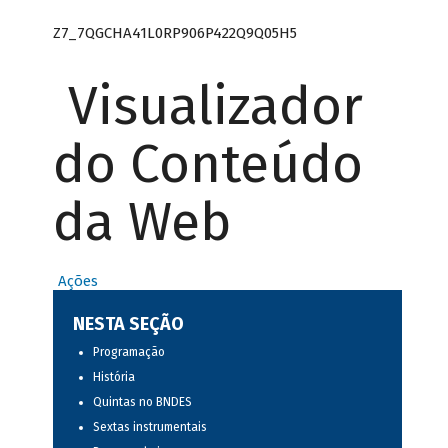
Z7_7QGCHA41L0RP906P422Q9Q05H5
Visualizador
do Conteúdo
da Web
Ações
NESTA SEÇÃO
Programação
História
Quintas no BNDES
Sextas instrumentais