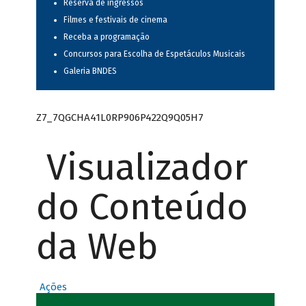
Reserva de ingressos
Filmes e festivais de cinema
Receba a programação
Concursos para Escolha de Espetáculos Musicais
Galeria BNDES
Z7_7QGCHA41L0RP906P422Q9Q05H7
Visualizador
do Conteúdo
da Web
Ações