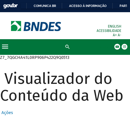
COMUNICA BR
ACESSO À INFORMAÇÃO
PARTI
ENGLISH
ACESSIBILIDADE
A+
A-
Busca
Z7_7QGCHA41L0RP906P422Q9Q0513
Visualizador do
Conteúdo da Web
Ações