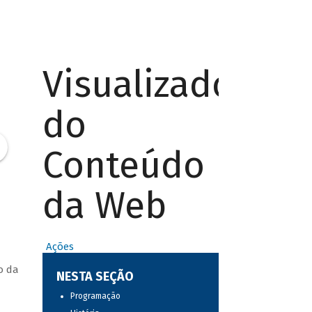
Visualizador
do
Conteúdo
da Web
Ações
o da
NESTA SEÇÃO
Programação