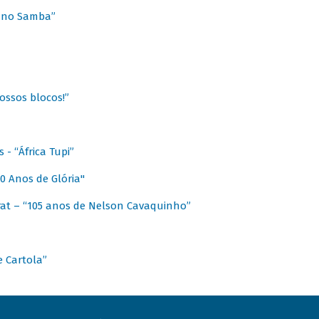
a no Samba”
ossos blocos!”
- “África Tupi”
0 Anos de Glória"
at – “105 anos de Nelson Cavaquinho”
e Cartola”