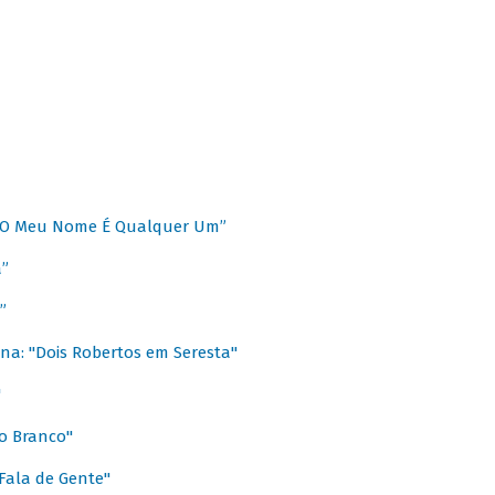
 “O Meu Nome É Qualquer Um”
a”
”
na: "Dois Robertos em Seresta"
"
o Branco"
 Fala de Gente"