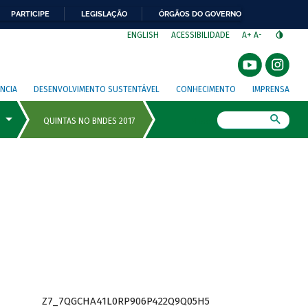
PARTICIPE
LEGISLAÇÃO
ÓRGÃOS DO GOVERNO
⁣
ENGLISH
ACESSIBILIDADE
A+
A-
NCIA
DESENVOLVIMENTO SUSTENTÁVEL
CONHECIMENTO
IMPRENSA
Busca
Z7_7QGCHA41L0RP906P422Q9Q05H5