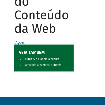
do
Conteúdo
da Web
Ações
VEJA TAMBÉM
O BNDES e o apoio à cultura
Patrocínio a eventos culturais