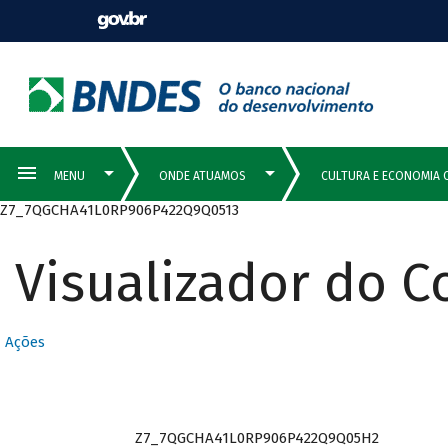
Z7_7QGCHA41L0RP906P422Q9Q0513
Visualizador do 
Ações
Z7_7QGCHA41L0RP906P422Q9Q05H2