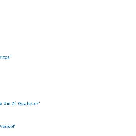
antos”
 de Um Zé Qualquer”
reciso!”