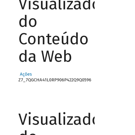
Visualizador
do
Conteúdo
da Web
Ações
Z7_7QGCHA41L0RP906P422Q9Q0596
Visualizador