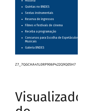
História
Quintas no BNDES
Sextas instrumentais
Reserva de ingressos
Filmes e festivais de cinema
Receba a programação
Concursos para Escolha de Espetáculos
Musicais
Galeria BNDES
Z7_7QGCHA41L0RP906P422Q9Q05H7
Visualizador