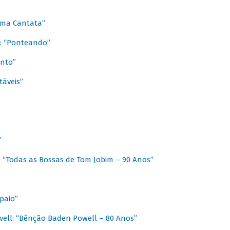
 Uma Cantata”
l: “Ponteando”
ento”
táveis”
”
: “Todas as Bossas de Tom Jobim – 90 Anos”
paio”
ell: “Bênção Baden Powell – 80 Anos”