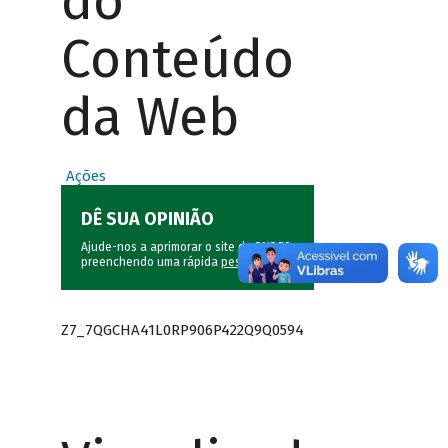
do
Conteúdo
da Web
Ações
DÊ SUA OPINIÃO
Ajude-nos a aprimorar o site do BNDES
preenchendo uma rápida
pesquisa
.
Z7_7QGCHA41L0RP906P422Q9Q0594