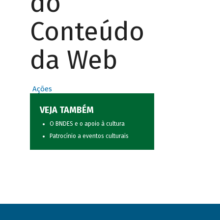
do
Conteúdo
da Web
Ações
VEJA TAMBÉM
O BNDES e o apoio à cultura
Patrocínio a eventos culturais