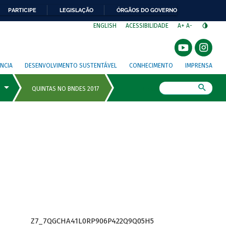
PARTICIPE
LEGISLAÇÃO
ÓRGÃOS DO GOVERNO
⁣
ENGLISH
ACESSIBILIDADE
A+
A-
NCIA
DESENVOLVIMENTO SUSTENTÁVEL
CONHECIMENTO
IMPRENSA
Busca
Z7_7QGCHA41L0RP906P422Q9Q05H5