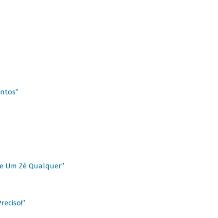
antos”
 de Um Zé Qualquer”
reciso!”