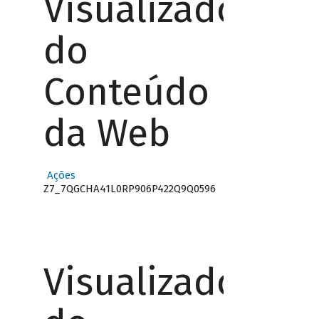
Visualizador
do
Conteúdo
da Web
Ações
Z7_7QGCHA41L0RP906P422Q9Q0596
Visualizador