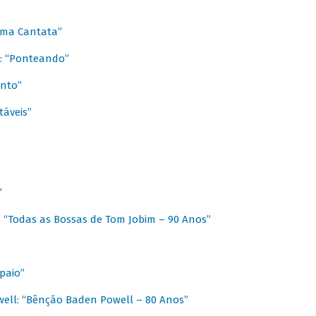
 Uma Cantata”
l: “Ponteando”
ento”
táveis”
”
: “Todas as Bossas de Tom Jobim – 90 Anos”
paio”
ell: “Bênção Baden Powell – 80 Anos”