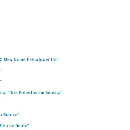
 “O Meu Nome É Qualquer Um”
a”
”
na: "Dois Robertos em Seresta"
"
o Branco"
 Fala de Gente"