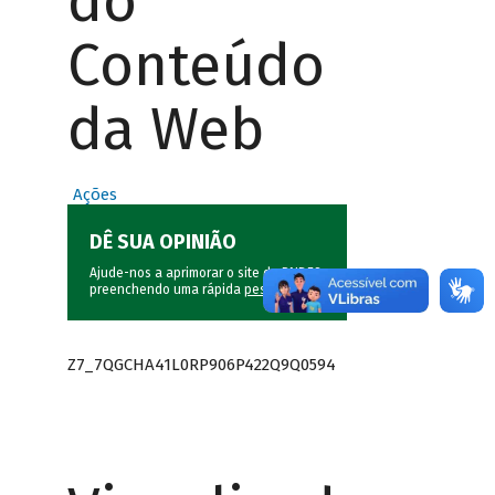
do
Conteúdo
da Web
Ações
DÊ SUA OPINIÃO
Ajude-nos a aprimorar o site do BNDES
preenchendo uma rápida
pesquisa
.
Z7_7QGCHA41L0RP906P422Q9Q0594