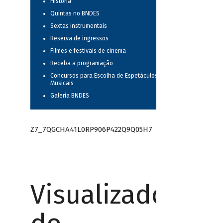
História
Quintas no BNDES
Sextas instrumentais
Reserva de ingressos
Filmes e festivais de cinema
Receba a programação
Concursos para Escolha de Espetáculos
Musicais
Galeria BNDES
Z7_7QGCHA41L0RP906P422Q9Q05H7
Visualizador