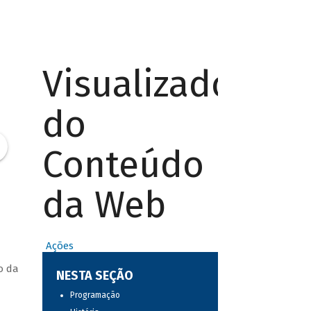
Visualizador
do
Conteúdo
da Web
Ações
o da
NESTA SEÇÃO
Programação