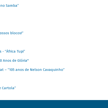
a no Samba”
ossos blocos!”
- “África Tupi”
0 Anos de Glória"
at – “105 anos de Nelson Cavaquinho”
e Cartola”