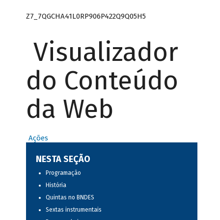
Z7_7QGCHA41L0RP906P422Q9Q05H5
Visualizador
do Conteúdo
da Web
Ações
NESTA SEÇÃO
Programação
História
Quintas no BNDES
Sextas instrumentais