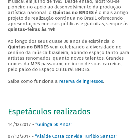
musical em julho de 1985. Desde então, mostrou-se
pioneiro no apoio ao desenvolvimento da produção
artística nacional: o
Quintas no BNDES
é o mais antigo
projeto de realização contínua no Brasil, oferecendo
apresentações musicais públicas e gratuitas, sempre às
quintas-feiras às 19h
.
Ao longo dos seus quase 30 anos de existência, o
Quintas no BNDES
vem celebrando a diversidade no
cenário da música brasileira, abrindo espaço tanto para
artistas renomados, quanto novos talentos. Grandes
nomes da MPB passaram, no início de suas carreiras,
pelo palco do Espaço Cultural BNDES.
Saiba como funciona a
reserva de ingressos
.
Espetáculos realizados
14/12/2017 -
“Guinga 50 Anos”
07/12/2017 -
“Alaíde Costa convida Turíbio Santos”