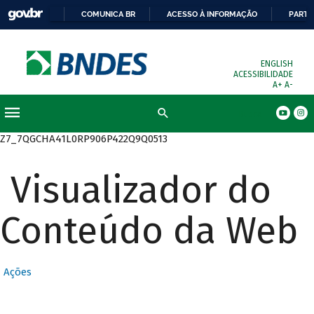
COMUNICA BR
ACESSO À INFORMAÇÃO
PARTI
ENGLISH
ACESSIBILIDADE
A+
A-
Busca
Z7_7QGCHA41L0RP906P422Q9Q0513
Visualizador do
Conteúdo da Web
Ações