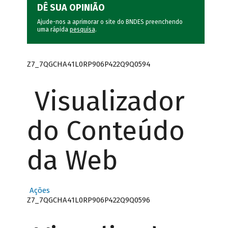
DÊ SUA OPINIÃO
Ajude-nos a aprimorar o site do BNDES preenchendo
uma rápida
pesquisa
.
Z7_7QGCHA41L0RP906P422Q9Q0594
Visualizador
do Conteúdo
da Web
Ações
Z7_7QGCHA41L0RP906P422Q9Q0596