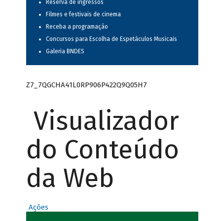
Reserva de ingressos
Filmes e festivais de cinema
Receba a programação
Concursos para Escolha de Espetáculos Musicais
Galeria BNDES
Z7_7QGCHA41L0RP906P422Q9Q05H7
Visualizador
do Conteúdo
da Web
Ações