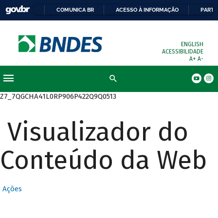
COMUNICA BR
ACESSO À INFORMAÇÃO
PARTI
ENGLISH
ACESSIBILIDADE
A+
A-
Busca
Z7_7QGCHA41L0RP906P422Q9Q0513
Visualizador do
Conteúdo da Web
Ações