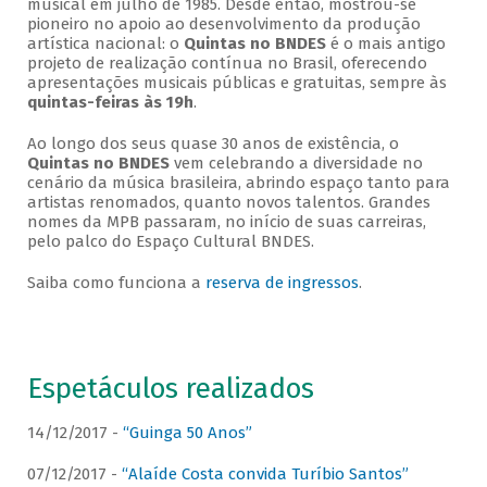
musical em julho de 1985. Desde então, mostrou-se
pioneiro no apoio ao desenvolvimento da produção
artística nacional: o
Quintas no BNDES
é o mais antigo
projeto de realização contínua no Brasil, oferecendo
apresentações musicais públicas e gratuitas, sempre às
quintas-feiras às 19h
.
Ao longo dos seus quase 30 anos de existência, o
Quintas no BNDES
vem celebrando a diversidade no
cenário da música brasileira, abrindo espaço tanto para
artistas renomados, quanto novos talentos. Grandes
nomes da MPB passaram, no início de suas carreiras,
pelo palco do Espaço Cultural BNDES.
Saiba como funciona a
reserva de ingressos
.
Espetáculos realizados
14/12/2017 -
“Guinga 50 Anos”
07/12/2017 -
“Alaíde Costa convida Turíbio Santos”