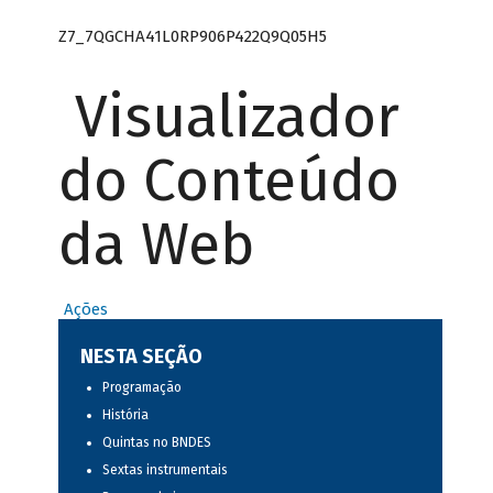
Z7_7QGCHA41L0RP906P422Q9Q05H5
Visualizador
do Conteúdo
da Web
Ações
NESTA SEÇÃO
Programação
História
Quintas no BNDES
Sextas instrumentais