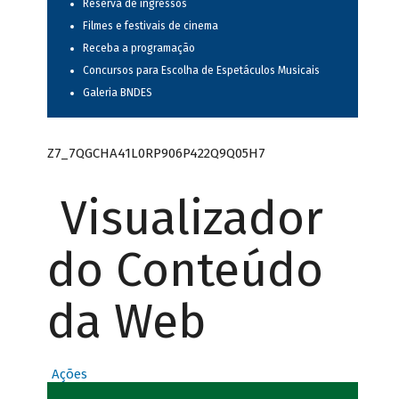
Reserva de ingressos
Filmes e festivais de cinema
Receba a programação
Concursos para Escolha de Espetáculos Musicais
Galeria BNDES
Z7_7QGCHA41L0RP906P422Q9Q05H7
Visualizador
do Conteúdo
da Web
Ações