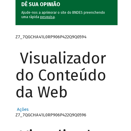
DÊ SUA OPINIÃO
Ajude-nos a aprimorar o site do BNDES preenchendo
uma rápida
pesquisa
.
Z7_7QGCHA41L0RP906P422Q9Q0594
Visualizador
do Conteúdo
da Web
Ações
Z7_7QGCHA41L0RP906P422Q9Q0596