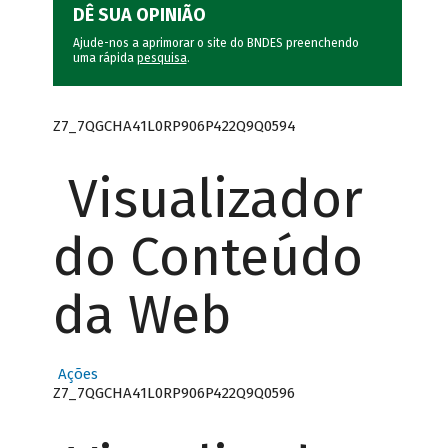
DÊ SUA OPINIÃO
Ajude-nos a aprimorar o site do BNDES preenchendo
uma rápida
pesquisa
.
Z7_7QGCHA41L0RP906P422Q9Q0594
Visualizador
do Conteúdo
da Web
Ações
Z7_7QGCHA41L0RP906P422Q9Q0596