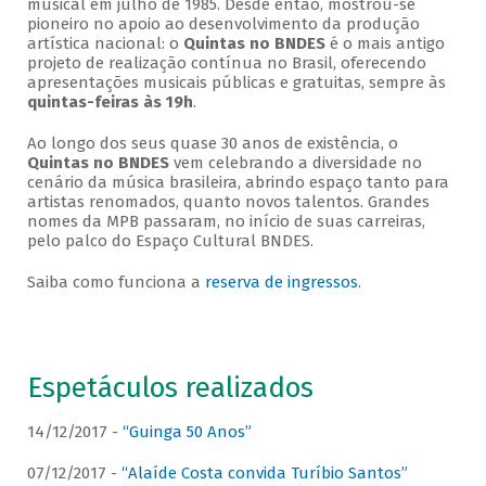
musical em julho de 1985. Desde então, mostrou-se
pioneiro no apoio ao desenvolvimento da produção
artística nacional: o
Quintas no BNDES
é o mais antigo
projeto de realização contínua no Brasil, oferecendo
apresentações musicais públicas e gratuitas, sempre às
quintas-feiras às 19h
.
Ao longo dos seus quase 30 anos de existência, o
Quintas no BNDES
vem celebrando a diversidade no
cenário da música brasileira, abrindo espaço tanto para
artistas renomados, quanto novos talentos. Grandes
nomes da MPB passaram, no início de suas carreiras,
pelo palco do Espaço Cultural BNDES.
Saiba como funciona a
reserva de ingressos
.
Espetáculos realizados
14/12/2017 -
“Guinga 50 Anos”
07/12/2017 -
“Alaíde Costa convida Turíbio Santos”