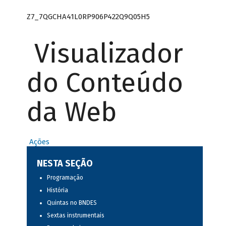
Z7_7QGCHA41L0RP906P422Q9Q05H5
Visualizador
do Conteúdo
da Web
Ações
NESTA SEÇÃO
Programação
História
Quintas no BNDES
Sextas instrumentais