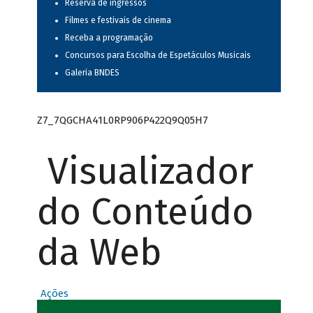
Reserva de ingressos
Filmes e festivais de cinema
Receba a programação
Concursos para Escolha de Espetáculos Musicais
Galeria BNDES
Z7_7QGCHA41L0RP906P422Q9Q05H7
Visualizador
do Conteúdo
da Web
Ações