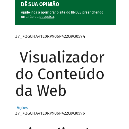
DÊ SUA OPINIÃO
Ajude-nos a aprimorar o site do BNDES preenchendo
uma rápida
pesquisa
.
Z7_7QGCHA41L0RP906P422Q9Q0594
Visualizador
do Conteúdo
da Web
Ações
Z7_7QGCHA41L0RP906P422Q9Q0596