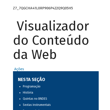
Z7_7QGCHA41L0RP906P422Q9Q05H5
Visualizador
do Conteúdo
da Web
Ações
NESTA SEÇÃO
Programação
História
Quintas no BNDES
Sextas instrumentais