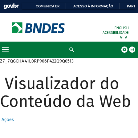
COMUNICA BR
ACESSO À INFORMAÇÃO
PARTI
ENGLISH
ACESSIBILIDADE
A+
A-
Busca
Z7_7QGCHA41L0RP906P422Q9Q0513
Visualizador do
Conteúdo da Web
Ações