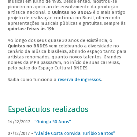
musical em julho de 1985. Desde então, mostrou-se
pioneiro no apoio ao desenvolvimento da produção
artística nacional: o
Quintas no BNDES
é o mais antigo
projeto de realização contínua no Brasil, oferecendo
apresentações musicais públicas e gratuitas, sempre às
quintas-feiras às 19h
.
Ao longo dos seus quase 30 anos de existência, o
Quintas no BNDES
vem celebrando a diversidade no
cenário da música brasileira, abrindo espaço tanto para
artistas renomados, quanto novos talentos. Grandes
nomes da MPB passaram, no início de suas carreiras,
pelo palco do Espaço Cultural BNDES.
Saiba como funciona a
reserva de ingressos
.
Espetáculos realizados
14/12/2017 -
“Guinga 50 Anos”
07/12/2017 -
“Alaíde Costa convida Turíbio Santos”