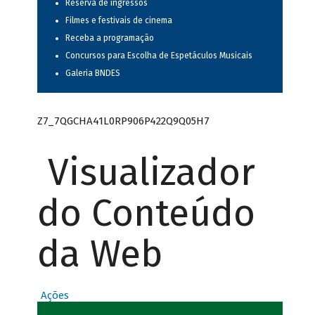
Reserva de ingressos
Filmes e festivais de cinema
Receba a programação
Concursos para Escolha de Espetáculos Musicais
Galeria BNDES
Z7_7QGCHA41L0RP906P422Q9Q05H7
Visualizador
do Conteúdo
da Web
Ações