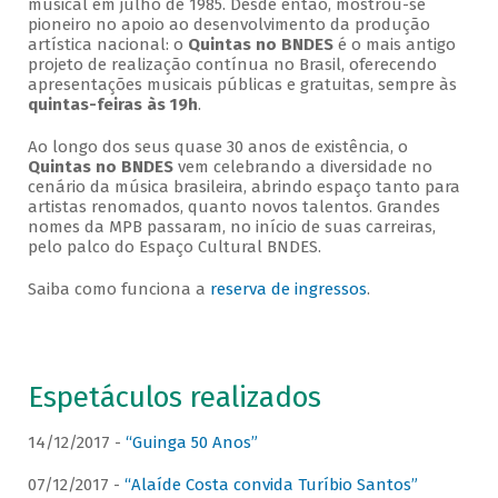
musical em julho de 1985. Desde então, mostrou-se
pioneiro no apoio ao desenvolvimento da produção
artística nacional: o
Quintas no BNDES
é o mais antigo
projeto de realização contínua no Brasil, oferecendo
apresentações musicais públicas e gratuitas, sempre às
quintas-feiras às 19h
.
Ao longo dos seus quase 30 anos de existência, o
Quintas no BNDES
vem celebrando a diversidade no
cenário da música brasileira, abrindo espaço tanto para
artistas renomados, quanto novos talentos. Grandes
nomes da MPB passaram, no início de suas carreiras,
pelo palco do Espaço Cultural BNDES.
Saiba como funciona a
reserva de ingressos
.
Espetáculos realizados
14/12/2017 -
“Guinga 50 Anos”
07/12/2017 -
“Alaíde Costa convida Turíbio Santos”