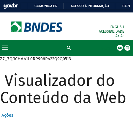
COMUNICA BR
ACESSO À INFORMAÇÃO
PARTI
ENGLISH
ACESSIBILIDADE
A+
A-
Busca
Z7_7QGCHA41L0RP906P422Q9Q0513
Visualizador do
Conteúdo da Web
Ações