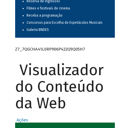
Reserva de ingressos
Filmes e festivais de cinema
Receba a programação
Concursos para Escolha de Espetáculos Musicais
Galeria BNDES
Z7_7QGCHA41L0RP906P422Q9Q05H7
Visualizador
do Conteúdo
da Web
Ações