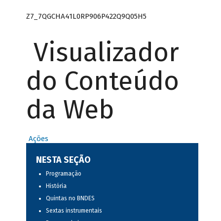
Z7_7QGCHA41L0RP906P422Q9Q05H5
Visualizador
do Conteúdo
da Web
Ações
NESTA SEÇÃO
Programação
História
Quintas no BNDES
Sextas instrumentais