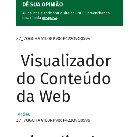
DÊ SUA OPINIÃO
Ajude-nos a aprimorar o site do BNDES preenchendo
uma rápida
pesquisa
.
Z7_7QGCHA41L0RP906P422Q9Q0594
Visualizador
do Conteúdo
da Web
Ações
Z7_7QGCHA41L0RP906P422Q9Q0596