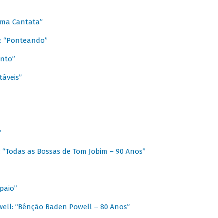
 Uma Cantata”
l: “Ponteando”
ento”
táveis”
”
: “Todas as Bossas de Tom Jobim – 90 Anos”
paio”
ell: “Bênção Baden Powell – 80 Anos”