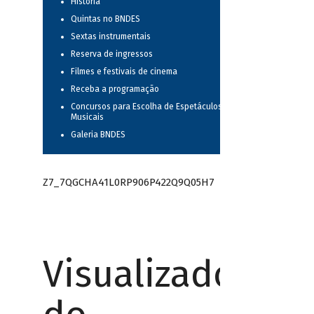
História
Quintas no BNDES
Sextas instrumentais
Reserva de ingressos
Filmes e festivais de cinema
Receba a programação
Concursos para Escolha de Espetáculos
Musicais
Galeria BNDES
Z7_7QGCHA41L0RP906P422Q9Q05H7
Visualizador