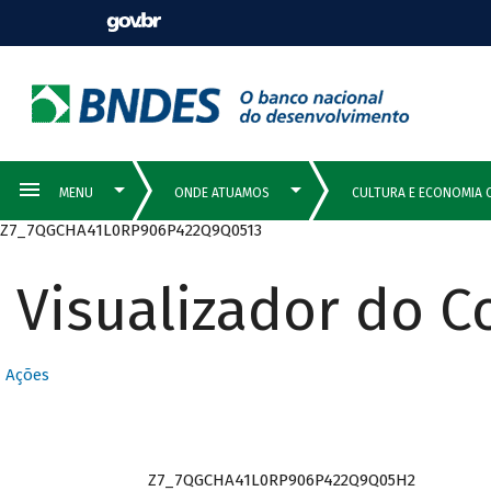
Z7_7QGCHA41L0RP906P422Q9Q0513
Visualizador do 
Ações
Z7_7QGCHA41L0RP906P422Q9Q05H2