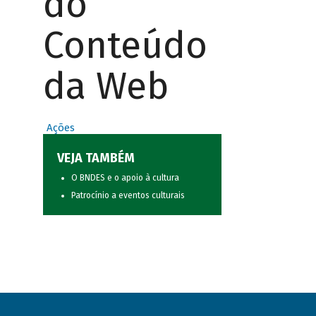
do
Conteúdo
da Web
Ações
VEJA TAMBÉM
O BNDES e o apoio à cultura
Patrocínio a eventos culturais