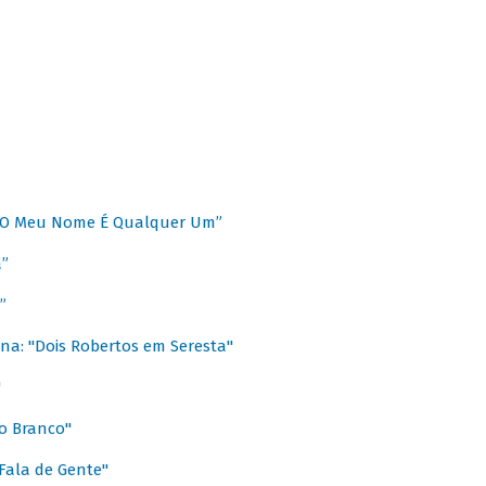
 “O Meu Nome É Qualquer Um”
a”
”
na: "Dois Robertos em Seresta"
"
o Branco"
 Fala de Gente"