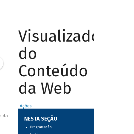
Visualizador
do
Conteúdo
da Web
Ações
o da
NESTA SEÇÃO
Programação