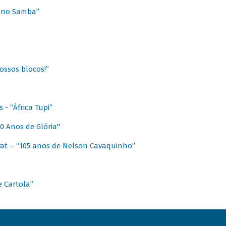
a no Samba”
ossos blocos!”
- “África Tupi”
0 Anos de Glória"
at – “105 anos de Nelson Cavaquinho”
e Cartola”