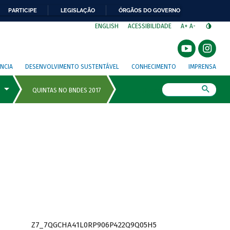
PARTICIPE
LEGISLAÇÃO
ÓRGÃOS DO GOVERNO
⁣
ENGLISH
ACESSIBILIDADE
A+
A-
NCIA
DESENVOLVIMENTO SUSTENTÁVEL
CONHECIMENTO
IMPRENSA
Busca
Z7_7QGCHA41L0RP906P422Q9Q05H5