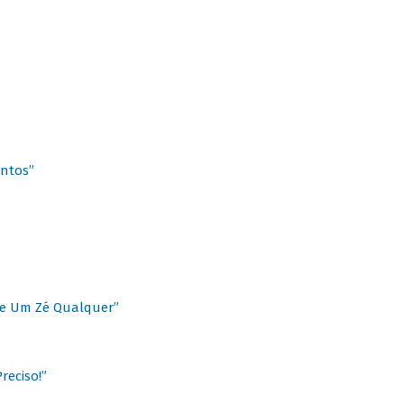
antos”
 de Um Zé Qualquer”
reciso!”