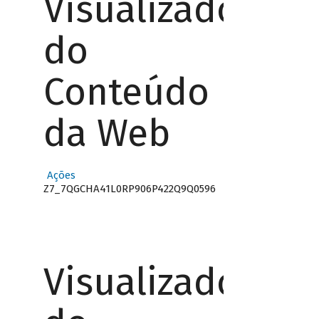
Visualizador
do
Conteúdo
da Web
Ações
Z7_7QGCHA41L0RP906P422Q9Q0596
Visualizador