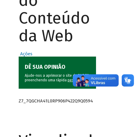
do
Conteúdo
da Web
Ações
DÊ SUA OPINIÃO
Ajude-nos a aprimorar o site do BNDES
preenchendo uma rápida
pesquisa
.
Z7_7QGCHA41L0RP906P422Q9Q0594