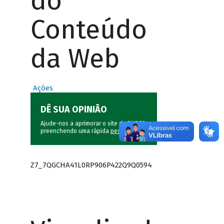
do
Conteúdo
da Web
Ações
DÊ SUA OPINIÃO
Ajude-nos a aprimorar o site do BNDES
preenchendo uma rápida
pesquisa
.
Z7_7QGCHA41L0RP906P422Q9Q0594