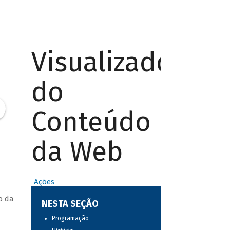
Visualizador
do
Conteúdo
da Web
Ações
o da
NESTA SEÇÃO
Programação