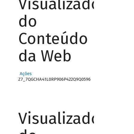
Visualizador
do
Conteúdo
da Web
Ações
Z7_7QGCHA41L0RP906P422Q9Q0596
Visualizador