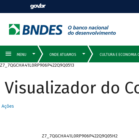
Z7_7QGCHA41L0RP906P422Q9Q0513
Visualizador do 
Ações
Z7_7QGCHA41L0RP906P422Q9Q05H2