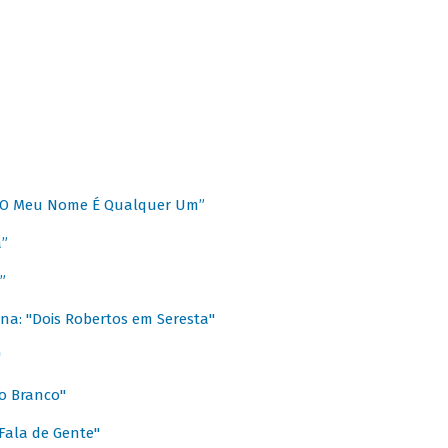
 “O Meu Nome É Qualquer Um”
a”
”
na: "Dois Robertos em Seresta"
"
o Branco"
 Fala de Gente"