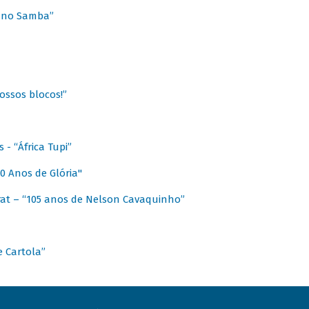
a no Samba”
ossos blocos!”
- “África Tupi”
0 Anos de Glória"
at – “105 anos de Nelson Cavaquinho”
e Cartola”