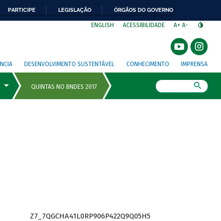
PARTICIPE
LEGISLAÇÃO
ÓRGÃOS DO GOVERNO
⁣
ENGLISH
ACESSIBILIDADE
A+
A-
NCIA
DESENVOLVIMENTO SUSTENTÁVEL
CONHECIMENTO
IMPRENSA
Busca
Z7_7QGCHA41L0RP906P422Q9Q05H5