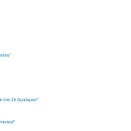
antos”
 de Um Zé Qualquer”
reciso!”