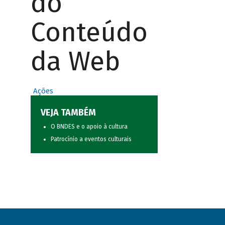
do
Conteúdo
da Web
Ações
VEJA TAMBÉM
O BNDES e o apoio à cultura
Patrocínio a eventos culturais