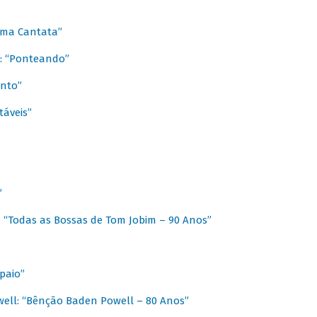
 Uma Cantata”
l: “Ponteando”
ento”
táveis”
”
: “Todas as Bossas de Tom Jobim – 90 Anos”
paio”
ell: “Bênção Baden Powell – 80 Anos”