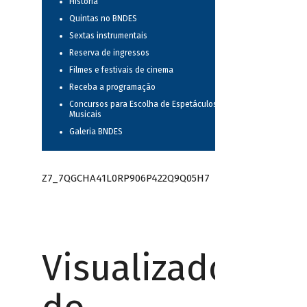
História
Quintas no BNDES
Sextas instrumentais
Reserva de ingressos
Filmes e festivais de cinema
Receba a programação
Concursos para Escolha de Espetáculos
Musicais
Galeria BNDES
Z7_7QGCHA41L0RP906P422Q9Q05H7
Visualizador