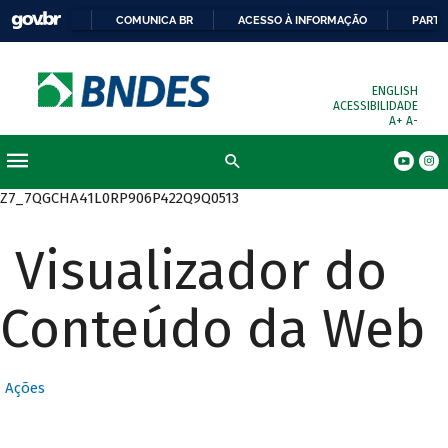
COMUNICA BR
ACESSO À INFORMAÇÃO
PARTI
ENGLISH
ACESSIBILIDADE
A+
A-
Busca
Z7_7QGCHA41L0RP906P422Q9Q0513
Visualizador do
Conteúdo da Web
Ações