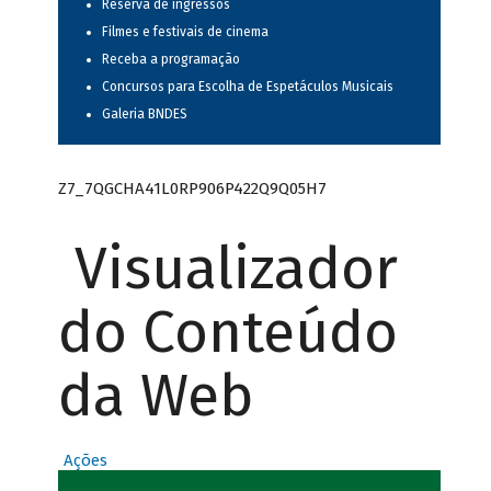
Reserva de ingressos
Filmes e festivais de cinema
Receba a programação
Concursos para Escolha de Espetáculos Musicais
Galeria BNDES
Z7_7QGCHA41L0RP906P422Q9Q05H7
Visualizador
do Conteúdo
da Web
Ações