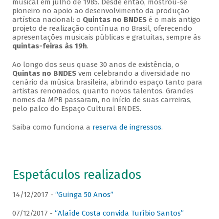
musical em julho de 1985. Desde então, mostrou-se
pioneiro no apoio ao desenvolvimento da produção
artística nacional: o
Quintas no BNDES
é o mais antigo
projeto de realização contínua no Brasil, oferecendo
apresentações musicais públicas e gratuitas, sempre às
quintas-feiras às 19h
.
Ao longo dos seus quase 30 anos de existência, o
Quintas no BNDES
vem celebrando a diversidade no
cenário da música brasileira, abrindo espaço tanto para
artistas renomados, quanto novos talentos. Grandes
nomes da MPB passaram, no início de suas carreiras,
pelo palco do Espaço Cultural BNDES.
Saiba como funciona a
reserva de ingressos
.
Espetáculos realizados
14/12/2017 -
“Guinga 50 Anos”
07/12/2017 -
“Alaíde Costa convida Turíbio Santos”