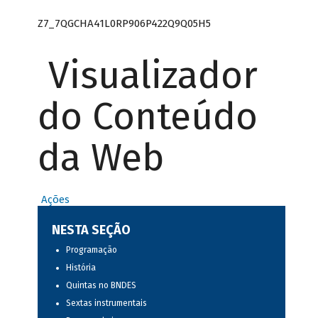
Z7_7QGCHA41L0RP906P422Q9Q05H5
Visualizador
do Conteúdo
da Web
Ações
NESTA SEÇÃO
Programação
História
Quintas no BNDES
Sextas instrumentais