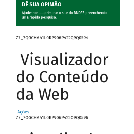
DÊ SUA OPINIÃO
Ajude-nos a aprimorar o site do BNDES preenchendo
uma rápida
pesquisa
.
Z7_7QGCHA41L0RP906P422Q9Q0594
Visualizador
do Conteúdo
da Web
Ações
Z7_7QGCHA41L0RP906P422Q9Q0596