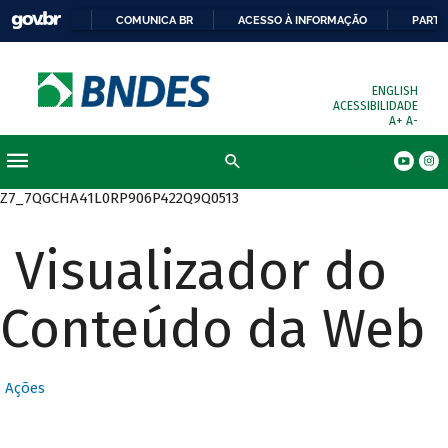
COMUNICA BR
ACESSO À INFORMAÇÃO
PARTI
ENGLISH
ACESSIBILIDADE
A+
A-
Busca
Z7_7QGCHA41L0RP906P422Q9Q0513
Visualizador do
Conteúdo da Web
Ações