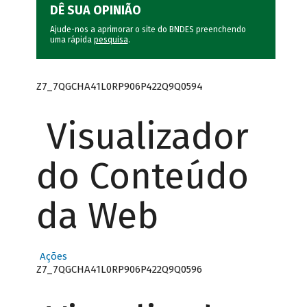
DÊ SUA OPINIÃO
Ajude-nos a aprimorar o site do BNDES preenchendo
uma rápida
pesquisa
.
Z7_7QGCHA41L0RP906P422Q9Q0594
Visualizador
do Conteúdo
da Web
Ações
Z7_7QGCHA41L0RP906P422Q9Q0596