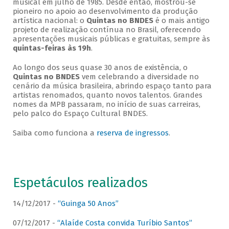
musical em julho de 1985. Desde então, mostrou-se
pioneiro no apoio ao desenvolvimento da produção
artística nacional: o
Quintas no BNDES
é o mais antigo
projeto de realização contínua no Brasil, oferecendo
apresentações musicais públicas e gratuitas, sempre às
quintas-feiras às 19h
.
Ao longo dos seus quase 30 anos de existência, o
Quintas no BNDES
vem celebrando a diversidade no
cenário da música brasileira, abrindo espaço tanto para
artistas renomados, quanto novos talentos. Grandes
nomes da MPB passaram, no início de suas carreiras,
pelo palco do Espaço Cultural BNDES.
Saiba como funciona a
reserva de ingressos
.
Espetáculos realizados
14/12/2017 -
“Guinga 50 Anos”
07/12/2017 -
“Alaíde Costa convida Turíbio Santos”