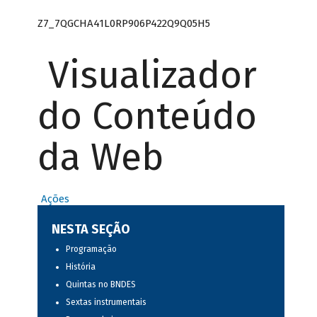
Z7_7QGCHA41L0RP906P422Q9Q05H5
Visualizador
do Conteúdo
da Web
Ações
NESTA SEÇÃO
Programação
História
Quintas no BNDES
Sextas instrumentais