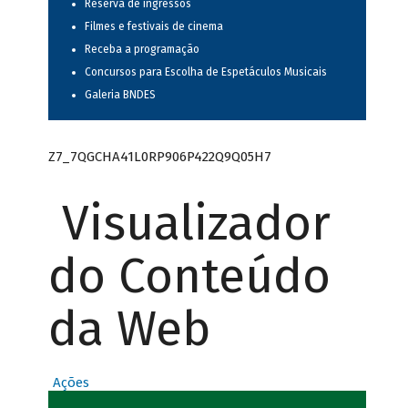
Reserva de ingressos
Filmes e festivais de cinema
Receba a programação
Concursos para Escolha de Espetáculos Musicais
Galeria BNDES
Z7_7QGCHA41L0RP906P422Q9Q05H7
Visualizador
do Conteúdo
da Web
Ações