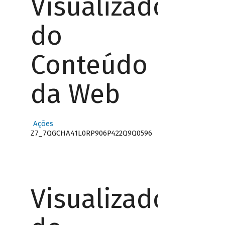
Visualizador
do
Conteúdo
da Web
Ações
Z7_7QGCHA41L0RP906P422Q9Q0596
Visualizador