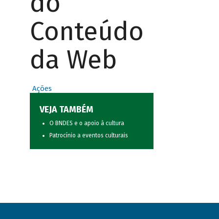
do
Conteúdo
da Web
Ações
VEJA TAMBÉM
O BNDES e o apoio à cultura
Patrocínio a eventos culturais