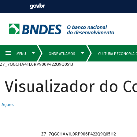
Z7_7QGCHA41L0RP906P422Q9Q0513
Visualizador do 
Ações
Z7_7QGCHA41L0RP906P422Q9Q05H2