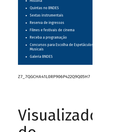
História
Quintas no BNDES
Sextas instrumentais
Reserva de ingressos
Filmes e festivais de cinema
Receba a programação
Concursos para Escolha de Espetáculos
Musicais
Galeria BNDES
Z7_7QGCHA41L0RP906P422Q9Q05H7
Visualizador