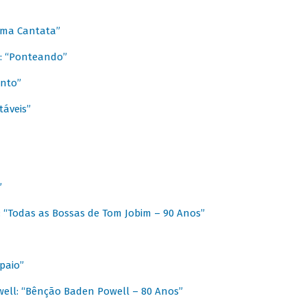
 Uma Cantata”
l: “Ponteando”
ento”
táveis”
”
: “Todas as Bossas de Tom Jobim – 90 Anos”
paio”
ell: “Bênção Baden Powell – 80 Anos”