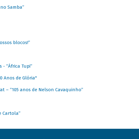
a no Samba”
ossos blocos!”
- “África Tupi”
0 Anos de Glória"
at – “105 anos de Nelson Cavaquinho”
e Cartola”