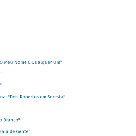
 “O Meu Nome É Qualquer Um”
a”
”
na: "Dois Robertos em Seresta"
"
o Branco"
 Fala de Gente"