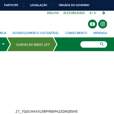
PARTICIPE
LEGISLAÇÃO
ÓRGÃOS DO GOVERNO
⁣
ENGLISH
ACESSIBILIDADE
A+
A-
NCIA
DESENVOLVIMENTO SUSTENTÁVEL
CONHECIMENTO
IMPRENSA
Busca
Z7_7QGCHA41L0RP906P422Q9Q05H5