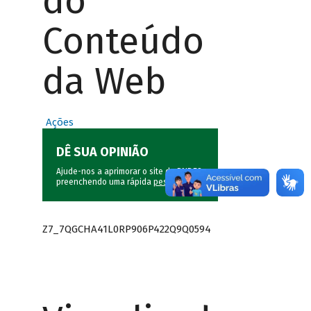
do
Conteúdo
da Web
Ações
DÊ SUA OPINIÃO
Ajude-nos a aprimorar o site do BNDES
preenchendo uma rápida
pesquisa
.
Z7_7QGCHA41L0RP906P422Q9Q0594