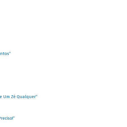
antos”
 de Um Zé Qualquer”
reciso!”