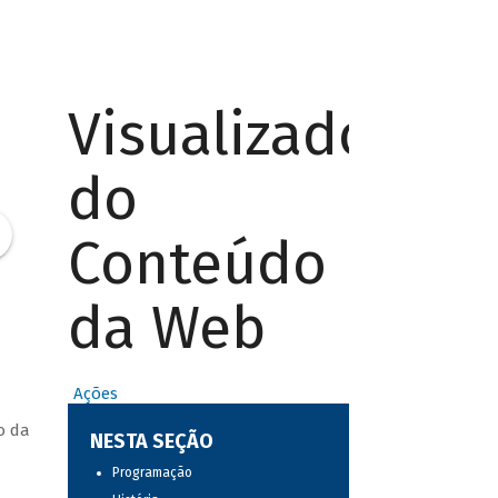
Visualizador
do
Conteúdo
da Web
Ações
o da
NESTA SEÇÃO
Programação